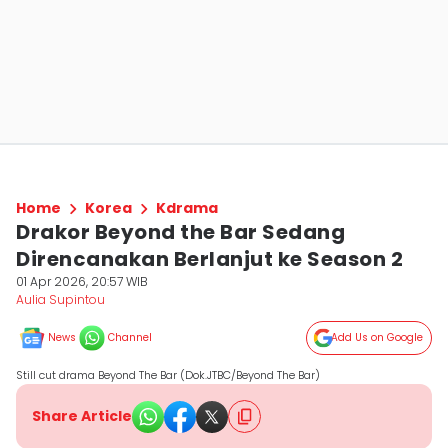
Home
Korea
Kdrama
Drakor Beyond the Bar Sedang
Direncanakan Berlanjut ke Season 2
01 Apr 2026, 20:57 WIB
Aulia Supintou
News
Channel
Add Us on Google
Still cut drama Beyond The Bar (Dok.JTBC/Beyond The Bar)
Share Article