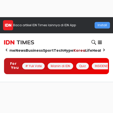
Baca artikel
IDN Times
lainnya di IDN App
Install
Home
News
Business
Sport
Tech
Hype
Korea
Life
Health
Aut
For
# Yuk Vote
Iklanin di IDN
Quiz
INSIDENESIA
You