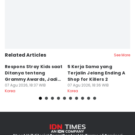
Related Articles
See More
Respons Stray Kids saat
5 Kerja Sama yang
5
Ditanya tentang
Terjalin Jelang Ending A
u
Grammy Awards, Jadi
Shop for Killers 2
di
Sorotan!
07 Agu 2026, 18:37 WIB
07 Agu 2026, 18:36 WIB
07
Korea
Korea
Ko