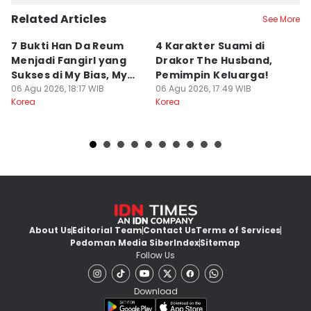
Related Articles
See More
7 Bukti Han Da Reum
4 Karakter Suami di
7
Menjadi Fangirl yang
Drakor The Husband,
Be
Sukses di My Bias, My
Pemimpin Keluarga!
T
Boss
06 Agu 2026, 18:17 WIB
06 Agu 2026, 17:49 WIB
Ki
06
Korea
Korea
Ko
About Us
Editorial Team
Contact Us
Terms of Services
Pedoman Media Siber
Index
Sitemap
Follow Us
Download