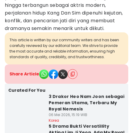
hingga terbangun sebagai aktris modern,
perjalanan hidup Kang Dan Sim dipenuhi kejutan,
konflik, dan pencarian jati diri yang membuat
dramanya semakin menarik untuk diikuti.
This article is written by our community writers and has been
carefully reviewed by our editorial team. We strive to provide
the most accurate and reliable information, ensuring high
standards of quality, credibility, and trustworthiness.
Share Article
Curated For You
3 Drakor Heo Nam Joon sebagai
Pemeran Utama, Terbaru My
Royal Nemesis
06 Mei 2026, 15:19 WIB
Korea
5 Drama Bukti Versatillity
Akting Lim Ji Yeon, Ada My Royal