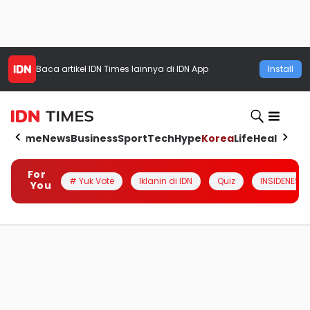
Baca artikel
IDN Times
lainnya di IDN App
Install
Home
News
Business
Sport
Tech
Hype
Korea
Life
Health
Aut
For
# Yuk Vote
Iklanin di IDN
Quiz
INSIDENESIA
You