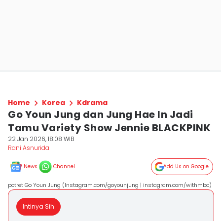
Home
Korea
Kdrama
Go Youn Jung dan Jung Hae In Jadi
Tamu Variety Show Jennie BLACKPINK
22 Jan 2026, 18:08 WIB
Rani Asnurida
News
Channel
Add Us on Google
potret Go Youn Jung (Instagram.com/goyounjung | instagram.com/withmbc)
Intinya Sih