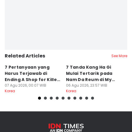
Related Articles
See More
7 Pertanyaan yang
7 Tanda Kang Ha Gi
3
Harus Terjawab di
Mulai Tertarik pada
N
Ending A Shop for Killers
Nam Da Reum di My
H
2
07 Agu 2026, 00:07 WIB
Bias, My Boss
06 Agu 2026, 23:57 WIB
S
06
Korea
Korea
Ko