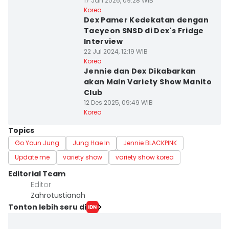
17 Jan 2026, 09:28 WIB
Korea
Dex Pamer Kedekatan dengan
Taeyeon SNSD di Dex's Fridge
Interview
22 Jul 2024, 12:19 WIB
Korea
Jennie dan Dex Dikabarkan
akan Main Variety Show Manito
Club
12 Des 2025, 09:49 WIB
Korea
Topics
Go Youn Jung
Jung Hae In
Jennie BLACKPINK
Update me
variety show
variety show korea
Editorial Team
Editor
Zahrotustianah
Tonton lebih seru di