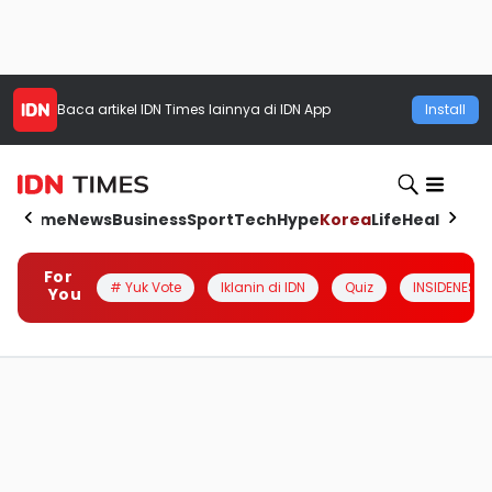
Baca artikel
IDN Times
lainnya di IDN App
Install
Home
News
Business
Sport
Tech
Hype
Korea
Life
Health
Aut
For
# Yuk Vote
Iklanin di IDN
Quiz
INSIDENESIA
You