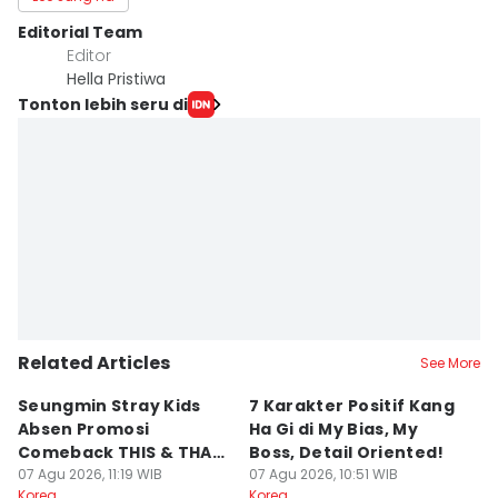
Editorial Team
Editor
Hella Pristiwa
Tonton lebih seru di
Related Articles
See More
Seungmin Stray Kids
7 Karakter Positif Kang
7
Absen Promosi
Ha Gi di My Bias, My
a
Comeback THIS & THAT,
Boss, Detail Oriented!
N
Kenapa?
07 Agu 2026, 11:19 WIB
07 Agu 2026, 10:51 WIB
B
07
Korea
Korea
Ko