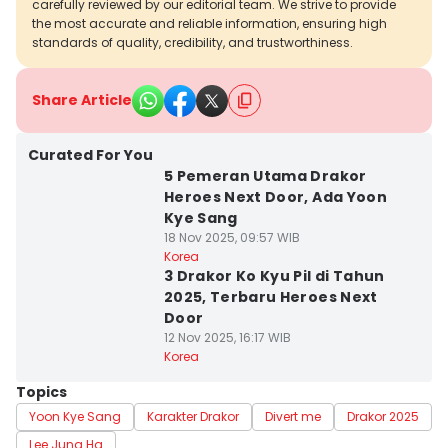
carefully reviewed by our editorial team. We strive to provide
the most accurate and reliable information, ensuring high
standards of quality, credibility, and trustworthiness.
Share Article
Curated For You
5 Pemeran Utama Drakor
Heroes Next Door, Ada Yoon
Kye Sang
18 Nov 2025, 09:57 WIB
Korea
3 Drakor Ko Kyu Pil di Tahun
2025, Terbaru Heroes Next
Door
12 Nov 2025, 16:17 WIB
Korea
Topics
Yoon Kye Sang
Karakter Drakor
Divert me
Drakor 2025
Lee Jung Ha