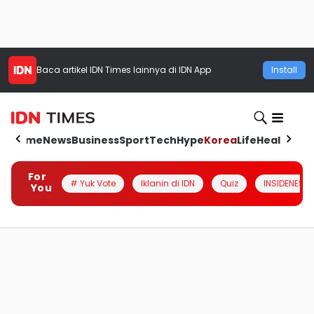
Baca artikel
IDN Times
lainnya di IDN App
Install
Home
News
Business
Sport
Tech
Hype
Korea
Life
Health
Aut
For
# Yuk Vote
Iklanin di IDN
Quiz
INSIDENESIA
You