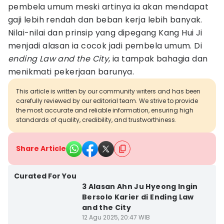
pembela umum meski artinya ia akan mendapat
gaji lebih rendah dan beban kerja lebih banyak.
Nilai-nilai dan prinsip yang dipegang Kang Hui Ji
menjadi alasan ia cocok jadi pembela umum. Di
ending Law and the City
, ia tampak bahagia dan
menikmati pekerjaan barunya.
This article is written by our community writers and has been
carefully reviewed by our editorial team. We strive to provide
the most accurate and reliable information, ensuring high
standards of quality, credibility, and trustworthiness.
Share Article
Curated For You
3 Alasan Ahn Ju Hyeong Ingin
Bersolo Karier di Ending Law
and the City
12 Agu 2025, 20:47 WIB