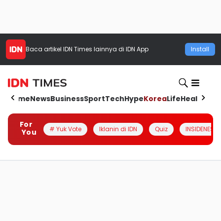
Baca artikel
IDN Times
lainnya di IDN App
Install
Home
News
Business
Sport
Tech
Hype
Korea
Life
Health
Aut
For
# Yuk Vote
Iklanin di IDN
Quiz
INSIDENESIA
You