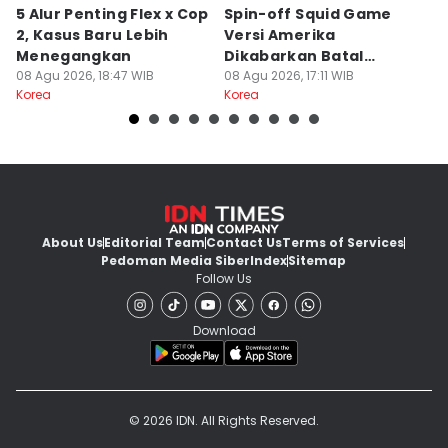
5 Alur Penting Flex x Cop
Spin-off Squid Game
5
2, Kasus Baru Lebih
Versi Amerika
J
Menegangkan
Dikabarkan Batal
Sh
08 Agu 2026, 18:47 WIB
Dibuat, Kenapa?
08 Agu 2026, 17:11 WIB
08
Korea
Korea
Ko
About Us
Editorial Team
Contact Us
Terms of Services
Pedoman Media Siber
Index
Sitemap
Follow Us
Download
© 2026 IDN. All Rights Reserved.