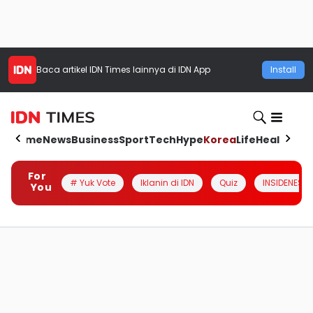
Baca artikel
IDN Times
lainnya di IDN App
Install
Home
News
Business
Sport
Tech
Hype
Korea
Life
Health
Aut
For
# Yuk Vote
Iklanin di IDN
Quiz
INSIDENESIA
You