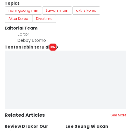
Topics
nam goong min
Lawan main
aktris korea
Aktor Korea
Divert me
Editorial Team
Editor
Debby Utomo
Tonton lebih seru di
Related Articles
See More
Review Drakor Our
Lee Seung Gi akan
Te