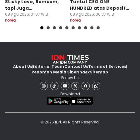
Sticky Love, Romcom,
Tuntut CEO ONE
G
tapi Juga
HUNDRED atas Deposit
B
Menegangkan!
08 Agu 2026, 01:07 WIB
Rumah Rp132 M
08 Agu 2026, 00:37 WIB
Ki
07
Korea
Korea
Ko
About Us
Editorial Team
Contact Us
Terms of Services
Pedoman Media Siber
Index
Sitemap
Follow Us
Download
© 2026 IDN. All Rights Reserved.