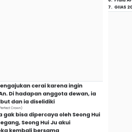
6
.
Piala A
7
.
GIIAS 2
mengajukan cerai karena ingin
 An. Di hadapan anggota dewan, ia
ut dan ia diselidiki
Perfect Crown)
a gak bisa dipercaya oleh Seong Hui
tegang, Seong Hui Ju akui
ka kembali bersama