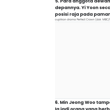
5. Para anggota dewan
depannya. Yi Yoon sec
posisi raja pada paman
cuplikan drama Perfect Crown (dok. MBC/
6. Min Jeong Woo tamp
Ia jadi orang yang berb