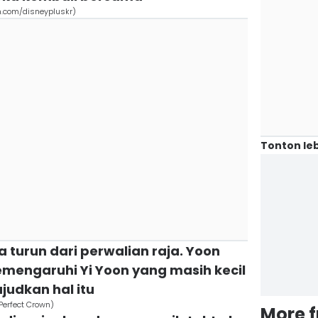
m.com/disneypluskr)
Tonton leb
a turun dari perwalian raja. Yoon
engaruhi Yi Yoon yang masih kecil
judkan hal itu
Perfect Crown)
More 