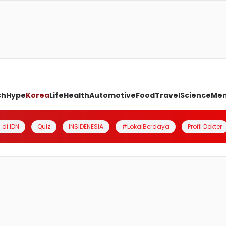
ch
Hype
Korea
Life
Health
Automotive
Food
Travel
Science
Me
 di IDN
Quiz
INSIDENESIA
#LokalBerdaya
Profil Dokter