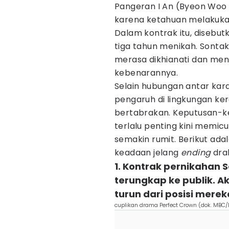
Pangeran I An (Byeon Woo
karena ketahuan melakuka
Dalam kontrak itu, disebu
tiga tahun menikah. Sont
merasa dikhianati dan me
kebenarannya.
Selain hubungan antar kar
pengaruh di lingkungan ker
bertabrakan. Keputusan-k
terlalu penting kini mem
semakin rumit. Berikut a
keadaan jelang
ending
dra
1. Kontrak pernikahan 
terungkap ke publik. A
turun dari posisi mere
cuplikan drama Perfect Crown (dok. MBC/