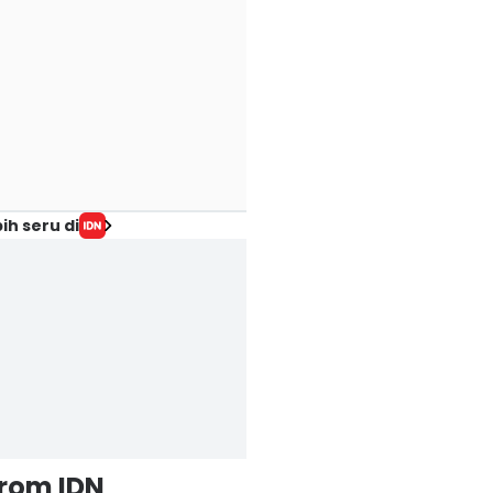
ih seru di
from IDN