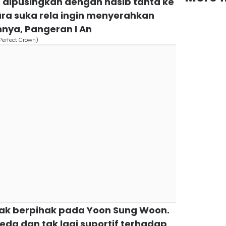
 dipusingkan dengan nasib tahta ke
ara suka rela ingin menyerahkan
nya, Pangeran I An
Perfect Crown)
ak berpihak pada Yoon Sung Woon.
eda dan tak lagi suportif terhadap