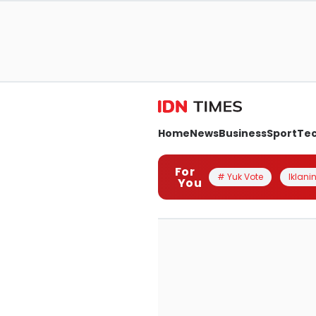
Home
News
Business
Sport
Te
For
# Yuk Vote
Iklanin
You