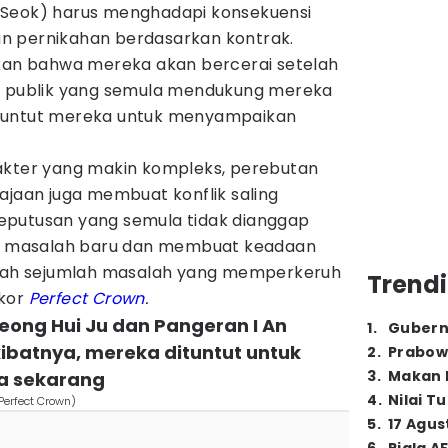
 Seok) harus menghadapi konsekuensi
n pernikahan berdasarkan kontrak.
tkan bahwa mereka akan bercerai setelah
ak publik yang semula mendukung mereka
nuntut mereka untuk menyampaikan
akter yang makin kompleks, perebutan
ajaan juga membuat konflik saling
eputusan yang semula tidak dianggap
icu masalah baru dan membuat keadaan
dalah sejumlah masalah yang memperkeruh
Trendi
kor
Perfect Crown
.
Seong Hui Ju dan Pangeran I An
1
.
Gubern
kibatnya, mereka dituntut untuk
2
.
Prabow
3
.
Makan B
ka sekarang
4
.
Nilai T
Perfect Crown)
5
.
17 Agus