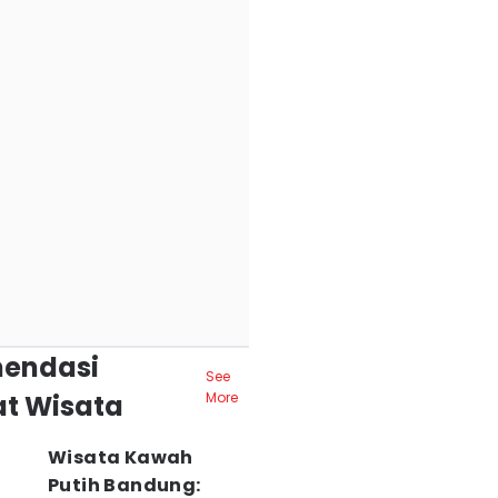
endasi
See
t Wisata
More
Wisata Kawah
Putih Bandung: