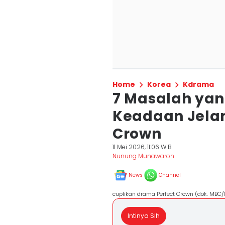
Home
Korea
Kdrama
7 Masalah ya
Keadaan Jelan
Crown
11 Mei 2026, 11:06 WIB
Nunung Munawaroh
News
Channel
cuplikan drama Perfect Crown (dok. MBC/
Intinya Sih