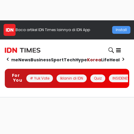
Baca artikel
IDN Times
lainnya di IDN App
Install
Home
News
Business
Sport
Tech
Hype
Korea
Life
Health
Aut
For
# Yuk Vote
Iklanin di IDN
Quiz
INSIDENESIA
You