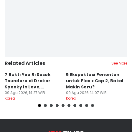
Related Articles
See More
7 Bukti Yeo Ri Sosok
5 Ekspektasi Penonton
A
Tsundere di Drakor
untuk Flex x Cop 2, Bakal
K
Spooky in Love,
Makin Seru?
H
Misterius!
09 Agu 2026, 14:27 WIB
09 Agu 2026, 14:07 WIB
Ki
09
Korea
Korea
Ko