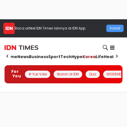
Baca artikel
IDN Times
lainnya di IDN App
Install
Home
News
Business
Sport
Tech
Hype
Korea
Life
Health
Aut
For
# Yuk Vote
Iklanin di IDN
Quiz
INSIDENESIA
You