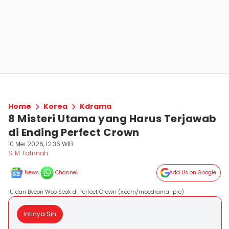
Home
Korea
Kdrama
8 Misteri Utama yang Harus Terjawab
di Ending Perfect Crown
10 Mei 2026, 12:36 WIB
S. M. Fatimah
News
Channel
Add Us on Google
IU dan Byeon Woo Seok di Perfect Crown (x.com/mbcdrama_pre)
Intinya Sih