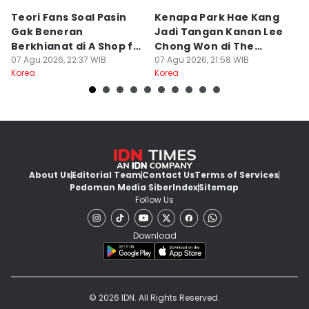
Teori Fans Soal Pasin
Kenapa Park Hae Kang
7
Gak Beneran
Jadi Tangan Kanan Lee
Ah
Berkhianat di A Shop for
Chong Won di The
S
Killers 2
07 Agu 2026, 22:37 WIB
Apartment Job?
07 Agu 2026, 21:58 WIB
07
Korea
Korea
Ko
About Us
Editorial Team
Contact Us
Terms of Services
Pedoman Media Siber
Index
Sitemap
Follow Us
Download
© 2026 IDN. All Rights Reserved.