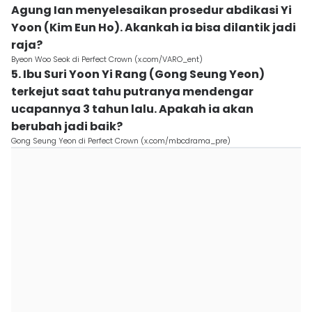
Agung Ian menyelesaikan prosedur abdikasi Yi
Yoon (Kim Eun Ho). Akankah ia bisa dilantik jadi
raja?
Byeon Woo Seok di Perfect Crown (x.com/VARO_ent)
5. Ibu Suri Yoon Yi Rang (Gong Seung Yeon)
terkejut saat tahu putranya mendengar
ucapannya 3 tahun lalu. Apakah ia akan
berubah jadi baik?
Gong Seung Yeon di Perfect Crown (x.com/mbcdrama_pre)