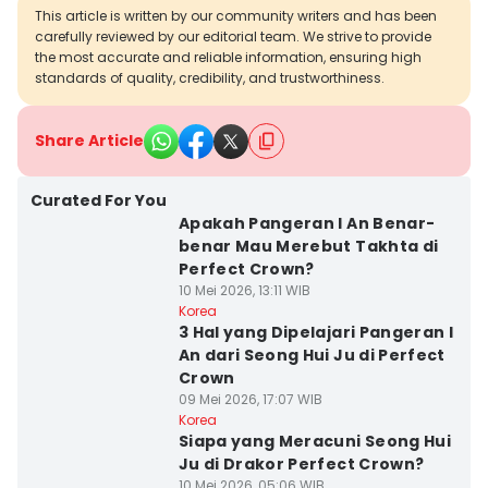
This article is written by our community writers and has been
carefully reviewed by our editorial team. We strive to provide
the most accurate and reliable information, ensuring high
standards of quality, credibility, and trustworthiness.
Share Article
Curated For You
Apakah Pangeran I An Benar-
benar Mau Merebut Takhta di
Perfect Crown?
10 Mei 2026, 13:11 WIB
Korea
3 Hal yang Dipelajari Pangeran I
An dari Seong Hui Ju di Perfect
Crown
09 Mei 2026, 17:07 WIB
Korea
Siapa yang Meracuni Seong Hui
Ju di Drakor Perfect Crown?
10 Mei 2026, 05:06 WIB