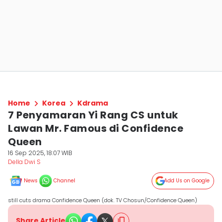
Home
Korea
Kdrama
7 Penyamaran Yi Rang CS untuk
Lawan Mr. Famous di Confidence
Queen
16 Sep 2025, 18:07 WIB
Della Dwi S
News
Channel
Add Us on Google
still cuts drama Confidence Queen (dok. TV Chosun/Confidence Queen)
Share Article