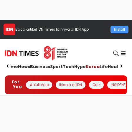
Baca artikel
IDN Times
lainnya di IDN App
Install
Home
News
Business
Sport
Tech
Hype
Korea
Life
Health
Aut
For
# Yuk Vote
Iklanin di IDN
Quiz
INSIDENESIA
You