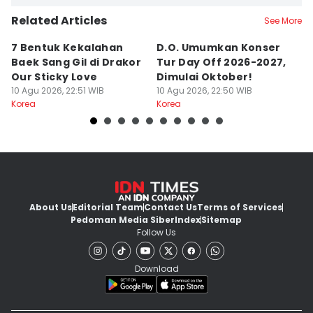
Related Articles
See More
7 Bentuk Kekalahan
D.O. Umumkan Konser
5
Baek Sang Gil di Drakor
Tur Day Off 2026-2027,
s
Our Sticky Love
Dimulai Oktober!
S
10 Agu 2026, 22:51 WIB
10 Agu 2026, 22:50 WIB
10
Korea
Korea
Ko
About Us
Editorial Team
Contact Us
Terms of Services
Pedoman Media Siber
Index
Sitemap
Follow Us
Download