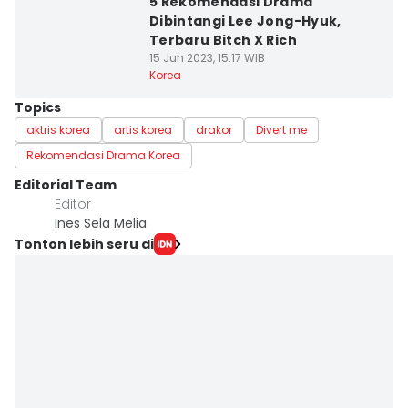
5 Rekomendasi Drama
Dibintangi Lee Jong-Hyuk,
Terbaru Bitch X Rich
15 Jun 2023, 15:17 WIB
Korea
Topics
aktris korea
artis korea
drakor
Divert me
Rekomendasi Drama Korea
Editorial Team
Editor
Ines Sela Melia
Tonton lebih seru di