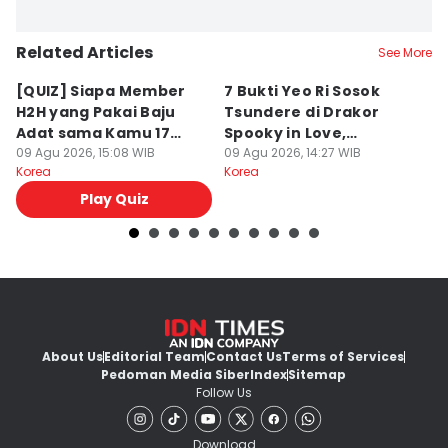
Related Articles
See More
[QUIZ] Siapa Member
7 Bukti Yeo Ri Sosok
5
H2H yang Pakai Baju
Tsundere di Drakor
un
Adat sama Kamu 17
Spooky in Love,
M
Agustusan?
09 Agu 2026, 15:08 WIB
Misterius!
09 Agu 2026, 14:27 WIB
09
Korea
Korea
Ko
Play Quiz
About Us
Editorial Team
Contact Us
Terms of Services
Pedoman Media Siber
Index
Sitemap
Follow Us
Download