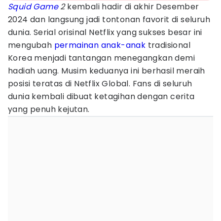
Squid Game
2
kembali hadir di akhir Desember
2024 dan langsung jadi tontonan favorit di seluruh
dunia. Serial orisinal Netflix yang sukses besar ini
mengubah
permainan anak-anak
tradisional
Korea menjadi tantangan menegangkan demi
hadiah uang. Musim keduanya ini berhasil meraih
posisi teratas di Netflix Global. Fans di seluruh
dunia kembali dibuat ketagihan dengan cerita
yang penuh kejutan.