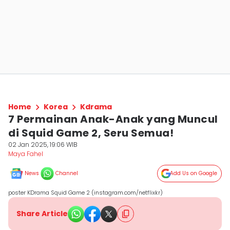
Home
Korea
Kdrama
7 Permainan Anak-Anak yang Muncul
di Squid Game 2, Seru Semua!
02 Jan 2025, 19:06 WIB
Maya Fahel
News
Channel
Add Us on Google
poster KDrama Squid Game 2 (instagram.com/netflixkr)
Share Article