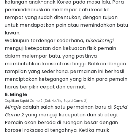
kalangan anak-anak Korea pada masa lalu. Para
pemaindiharuskan melempar batu kecil ke
tempat yang sudah ditentukan, dengan tujuan
untuk mendapatkan poin atau memindahkan batu
lawan.
Walaupun terdengar sederhana,
biseokchigi
menguji ketepatan dan kekuatan fisik pemain
dalam melempar batu, yang pastinya
membutuhkan konsentrasi tinggi. Bahkan dengan
tampilan yang sederhana, permainan ini berhasil
menciptakan ketegangan yang bikin para pemain
harus berpikir cepat dan cermat.
5. Mingle
Cuplikan Squid Game 2 (Dok.Netflix/ Squid Game 2)
Mingle
adalah salah satu permainan baru di
Squid
Game 2
yang menguji kecepatan dan strategi.
Pemain akan berada di ruangan besar dengan
karosel raksasa di tengahnya. Ketika musik