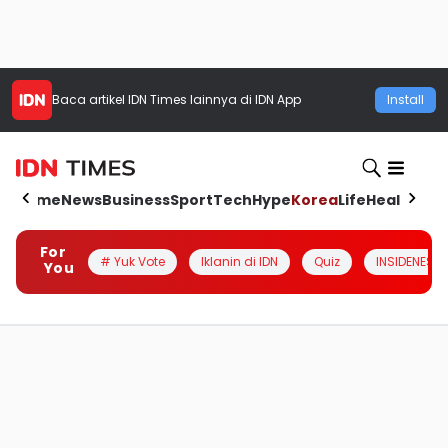
Baca artikel
IDN Times
lainnya di IDN App
Install
Home
News
Business
Sport
Tech
Hype
Korea
Life
Health
Aut
For
# Yuk Vote
Iklanin di IDN
Quiz
INSIDENESIA
You