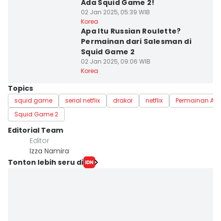
Ada Squid Game 2!
02 Jan 2025, 05:39 WIB
Korea
Apa Itu Russian Roulette?
Permainan dari Salesman di
Squid Game 2
02 Jan 2025, 09:06 WIB
Korea
Topics
squid game
serial netflix
drakor
netflix
Permainan An
Squid Game 2
Editorial Team
Editor
Izza Namira
Tonton lebih seru di