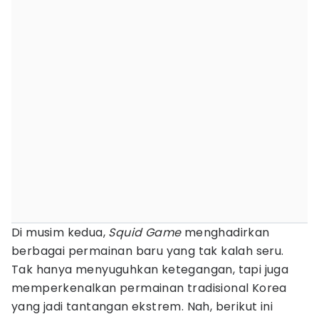
Di musim kedua,
Squid Game
menghadirkan
berbagai permainan baru yang tak kalah seru.
Tak hanya menyuguhkan ketegangan, tapi juga
memperkenalkan permainan tradisional Korea
yang jadi tantangan ekstrem. Nah, berikut ini