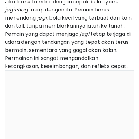
Jika kamu familier dengan sepak bulu ayam,
jegichagi
mirip dengan itu. Pemain harus
menendang
jegi,
bola kecil yang terbuat dari kain
dan tali, tanpa membiarkannya jatuh ke tanah.
Pemain yang dapat menjaga
jegi
tetap terjaga di
udara dengan tendangan yang tepat akan terus
bermain, sementara yang gagal akan kalah.
Permainan ini sangat mengandalkan
ketangkasan, keseimbangan, dan refleks cepat.