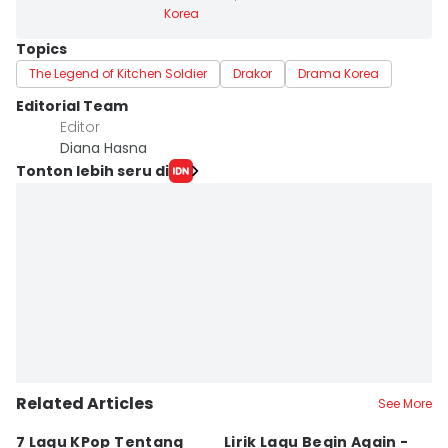
Korea
Topics
The Legend of Kitchen Soldier
Drakor
Drama Korea
Editorial Team
Editor
Diana Hasna
Tonton lebih seru di
Related Articles
See More
7 Lagu KPop Tentang
Lirik Lagu Begin Again -
3