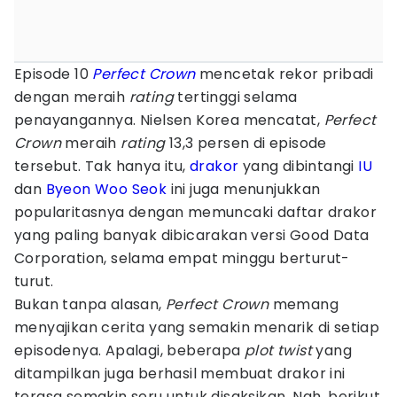
Episode 10
Perfect Crown
mencetak rekor pribadi
dengan meraih
rating
tertinggi selama
penayangannya. Nielsen Korea mencatat,
Perfect
Crown
meraih
rating
13,3 persen di episode
tersebut. Tak hanya itu,
drakor
yang dibintangi
IU
dan
Byeon Woo Seok
ini juga menunjukkan
popularitasnya dengan memuncaki daftar drakor
yang paling banyak dibicarakan versi Good Data
Corporation, selama empat minggu berturut-
turut.
Bukan tanpa alasan,
Perfect Crown
memang
menyajikan cerita yang semakin menarik di setiap
episodenya. Apalagi, beberapa
plot twist
yang
ditampilkan juga berhasil membuat drakor ini
terasa semakin seru untuk disaksikan. Nah, berikut