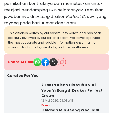
pernikahan kontraknya dan memutuskan untuk
menjadi pendamping I An selamanya? Temukan
jawabannya di
ending
drakor
Perfect Crown
yang
tayang pada hari Jumat dan Sabtu.
This article is written by our community writers and has been
carefully reviewed by our editorial team. We strive to provide
the most accurate and reliable information, ensuring high
standards of quality, credibility, and trustworthiness.
Share Article
Curated For You
7 Fakta Kisah Cinta Ibu Suri
Yoon Yi Rang di Drakor Perfect
Crown
12 Mei 2026, 23:01 WIB
Korea
3 Alasan Min Jeong Woo Jadi