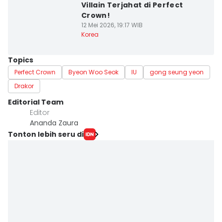
Villain Terjahat di Perfect
Crown!
12 Mei 2026, 19:17 WIB
Korea
Topics
Perfect Crown
Byeon Woo Seok
IU
gong seung yeon
Drakor
Editorial Team
Editor
Ananda Zaura
Tonton lebih seru di