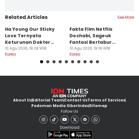
Related Articles
See More
Ha Young Our Sticky
Fakta Film Netflix
15
Love Ternyata
Dochabi, Sageuk
A
Keturunan Dokter
Fantasi Bertabur
s
Kerajaan Korea
10 Agu 2026, 19:28 WIB
Bintang
10 Agu 2026, 19:18 WIB
10
Korea
Korea
Ko
About Us
Editorial Team
Contact Us
Terms of Services
Pedoman Media Siber
Index
Sitemap
Follow Us
Download