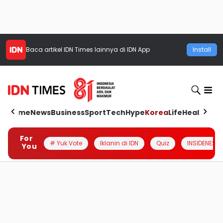
Baca artikel
IDN Times
lainnya di IDN App
Install
Home
News
Business
Sport
Tech
Hype
Korea
Life
Health
Aut
For
# Yuk Vote
Iklanin di IDN
Quiz
INSIDENESIA
You