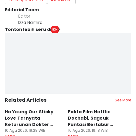
Editorial Team
Editor
Izza Namira
Tonton lebih seru di
Related Articles
See More
Ha Young Our Sticky
Fakta Film Netflix
15
Love Ternyata
Dochabi, Sageuk
A
Keturunan Dokter
Fantasi Bertabur
s
Kerajaan Korea
10 Agu 2026, 19:28 WIB
Bintang
10 Agu 2026, 19:18 WIB
10