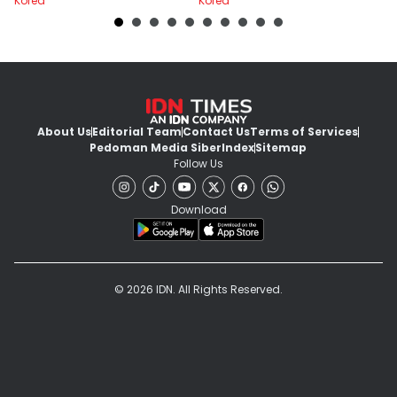
Korea
Korea
Ko
About Us
Editorial Team
Contact Us
Terms of Services
Pedoman Media Siber
Index
Sitemap
Follow Us
Download
© 2026 IDN. All Rights Reserved.