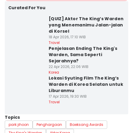
Curated For You
[QUIZ] Aktor The King’s Warden
yang Menemanimu Jalan-jalan
di Korsel
18 Apr 2026, 17:10 WIB
Travel
Penjelasan Ending The King's
Warden, Sama Seperti
Sejarahnya?
22 Apr 2026, 22:06 WIB
Korea
Lokasi Syuting Film The King’s
Warden di Korea Selatan untuk
Liburanmu
17 Apr 2026, 19:30 WIB
Travel
Topics
park jihoon
Penghargaan
Baeksang Awards
The King's Warden
Aktor Korea