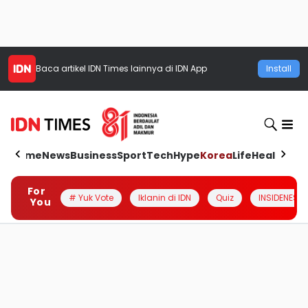
Baca artikel
IDN Times
lainnya di IDN App
Install
Home
News
Business
Sport
Tech
Hype
Korea
Life
Health
Aut
For
# Yuk Vote
Iklanin di IDN
Quiz
INSIDENESIA
You