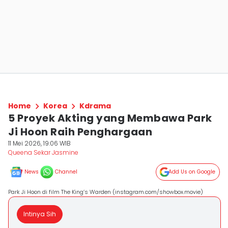
Home
Korea
Kdrama
5 Proyek Akting yang Membawa Park
Ji Hoon Raih Penghargaan
11 Mei 2026, 19:06 WIB
Queena Sekar Jasmine
News
Channel
Add Us on Google
Park Ji Hoon di film The King’s Warden (instagram.com/showbox.movie)
Intinya Sih