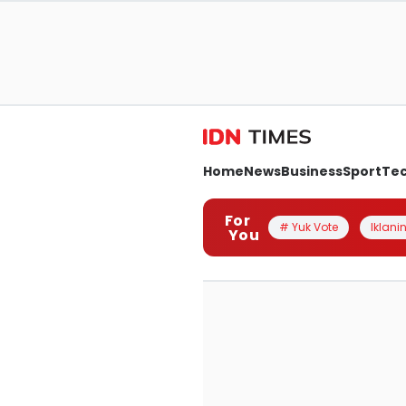
Home
News
Business
Sport
Te
For
# Yuk Vote
Iklanin
You