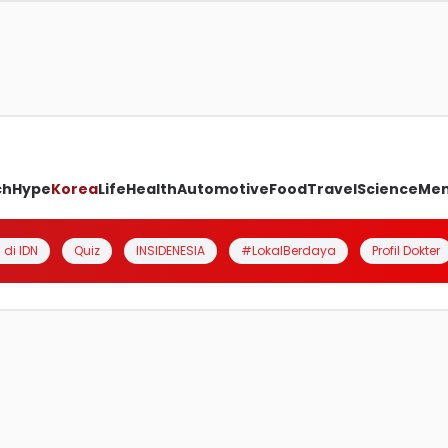
ch
Hype
Korea
Life
Health
Automotive
Food
Travel
Science
Me
 di IDN
Quiz
INSIDENESIA
#LokalBerdaya
Profil Dokter