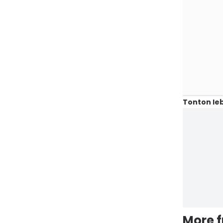
Tonton leb
More 