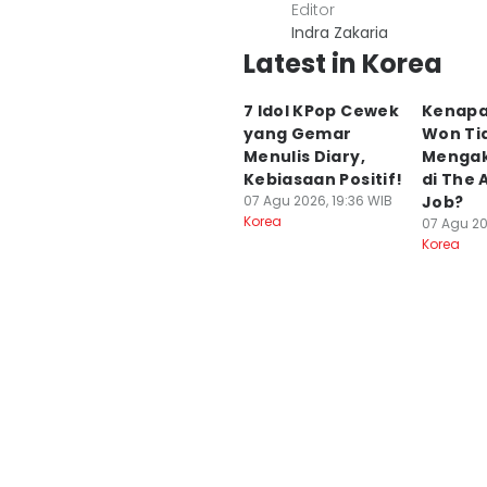
Editor
Indra Zakaria
Latest in Korea
7 Idol KPop Cewek
Kenapa
yang Gemar
Won Ti
Menulis Diary,
Mengak
Kebiasaan Positif!
di The
07 Agu 2026, 19:36 WIB
Job?
Korea
07 Agu 20
Korea