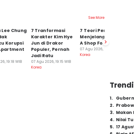
See More
 Lee Chung
7 Tranformasi
7 Teori Penonton
3 
dak
Karakter Kim Hye
Menjelang Ending
D
u Korupsi
Jun di Drakor
A Shop For Killers 2
Pe
 Apartment
Populer, Pernah
07 Agu 2026, 19:07 WIB
L
Korea
Jadi Ratu
07
Ko
26, 19:18 WIB
07 Agu 2026, 19:15 WIB
Korea
Trendi
1
.
Gubern
2
.
Prabow
3
.
Makan B
4
.
Nilai T
5
.
17 Agus