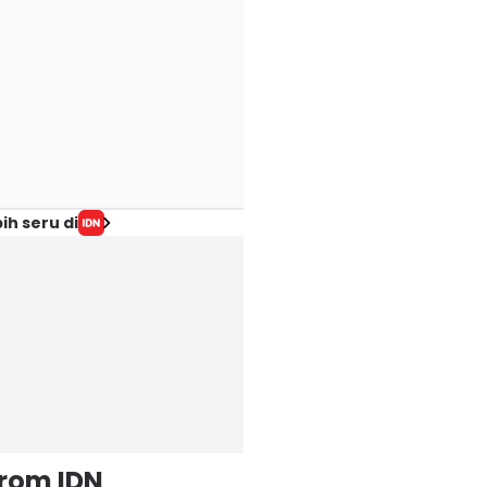
ih seru di
from IDN