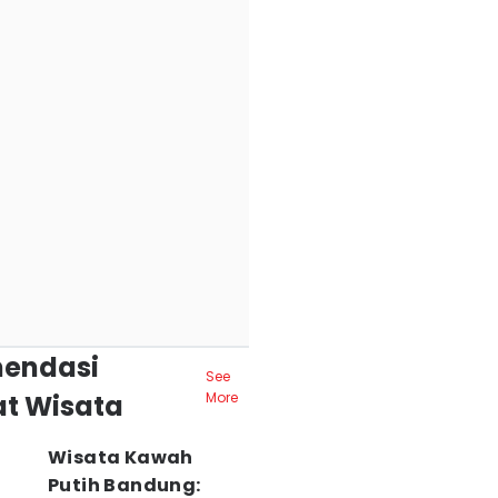
endasi
See
t Wisata
More
Wisata Kawah
Putih Bandung: