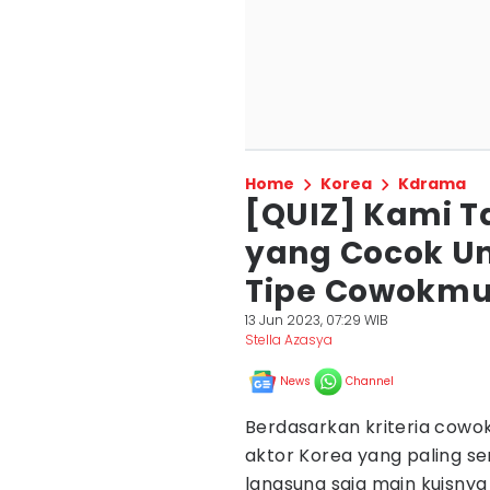
Home
Korea
Kdrama
[QUIZ] Kami T
yang Cocok U
Tipe Cowokmu
13 Jun 2023, 07:29 WIB
Stella Azasya
News
Channel
Berdasarkan kriteria cowo
aktor Korea yang paling se
langsung saja main kuisnya