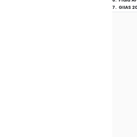
6
.
Piala A
7
.
GIIAS 2