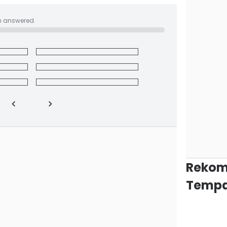
n answered.
Rekom
Tempa