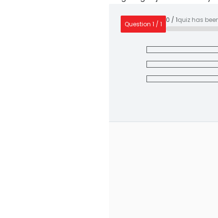
0
/
1
quiz has bee
Question
1
/
1