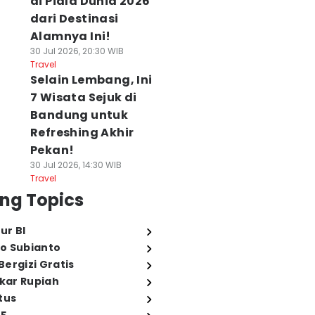
di Piala Dunia 2026
dari Destinasi
Alamnya Ini!
30 Jul 2026, 20:30 WIB
Travel
Idol KPop
Alasan Da Reum
Respons Stray Ki
Selain Lembang, Ini
ipercaya Jadi
Dicurigai Jadi
saat Ditanya
7 Wisata Sejuk di
nulis Lirik Utama
Mata-mata di My
tentang Gramm
Bandung untuk
agu Grup Mereka
Bias, My Boss
Awards, Jadi
 Agu 2026, 19:06 WIB
07 Agu 2026, 18:58 WIB
Sorotan!
Refreshing Akhir
rea
Korea
07 Agu 2026, 18:37 WIB
Pekan!
Korea
30 Jul 2026, 14:30 WIB
Travel
ng Topics
ur BI
o Subianto
ergizi Gratis
ukar Rupiah
tus