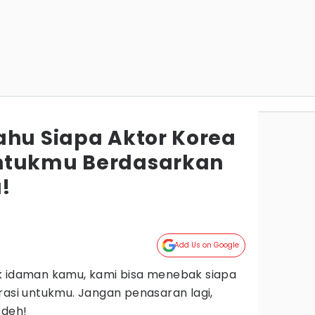
ahu Siapa Aktor Korea
ntukmu Berdasarkan
!
Add Us on Google
k idaman kamu, kami bisa menebak siapa
rasi untukmu. Jangan penasaran lagi,
 deh!