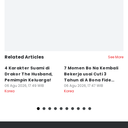
Related Articles
See More
4 Karakter Suami di
7 Momen Bo Na Kembali
5 
Drakor The Husband,
Bekerja usai Cuti 3
T
Pemimpin Keluarga!
Tahun di A Bona Fide
P
06 Agu 2026, 17:49 WIB
Killer
06 Agu 2026, 17:47 WIB
J
06
Korea
Korea
Ko