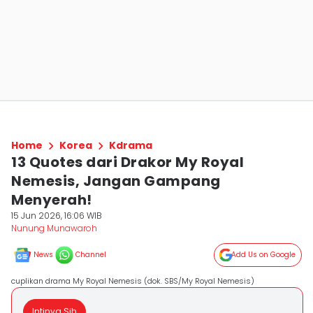
Home
Korea
Kdrama
13 Quotes dari Drakor My Royal
Nemesis, Jangan Gampang
Menyerah!
15 Jun 2026, 16:06 WIB
Nunung Munawaroh
News
Channel
Add Us on Google
cuplikan drama My Royal Nemesis (dok. SBS/My Royal Nemesis)
Intinya Sih