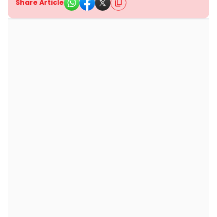
Share Article