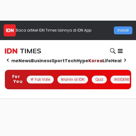
Baca artikel
IDN Times
lainnya di IDN App
Install
Home
News
Business
Sport
Tech
Hype
Korea
Life
Health
Aut
For
# Yuk Vote
Iklanin di IDN
Quiz
INSIDENESIA
You