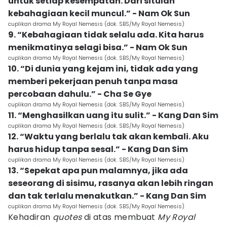
untuk setiap kesempatan. Dari situlah
kebahagiaan kecil muncul.” - Nam Ok Sun
cuplikan drama My Royal Nemesis (dok. SBS/My Royal Nemesis)
9. “Kebahagiaan tidak selalu ada. Kita harus
menikmatinya selagi bisa.” - Nam Ok Sun
cuplikan drama My Royal Nemesis (dok. SBS/My Royal Nemesis)
10. “Di dunia yang kejam ini, tidak ada yang
memberi pekerjaan penuh tanpa masa
percobaan dahulu.” - Cha Se Gye
cuplikan drama My Royal Nemesis (dok. SBS/My Royal Nemesis)
11. “Menghasilkan uang itu sulit.” - Kang Dan Sim
cuplikan drama My Royal Nemesis (dok. SBS/My Royal Nemesis)
12. “Waktu yang berlalu tak akan kembali. Aku
harus hidup tanpa sesal.” - Kang Dan Sim
cuplikan drama My Royal Nemesis (dok. SBS/My Royal Nemesis)
13. “Sepekat apa pun malamnya, jika ada
seseorang di sisimu, rasanya akan lebih ringan
dan tak terlalu menakutkan.” - Kang Dan Sim
cuplikan drama My Royal Nemesis (dok. SBS/My Royal Nemesis)
Kehadiran
quotes
di atas membuat
My Royal