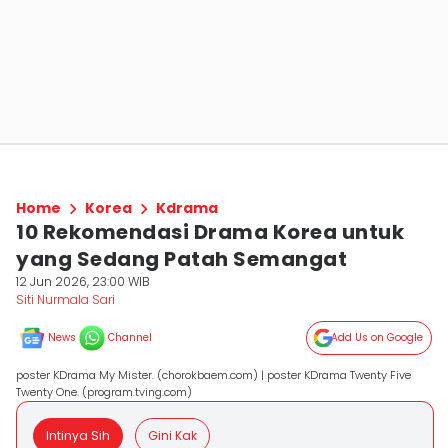
Home
Korea
Kdrama
10 Rekomendasi Drama Korea untuk
yang Sedang Patah Semangat
12 Jun 2026, 23:00 WIB
Siti Nurmala Sari
News
Channel
Add Us on Google
poster KDrama My Mister. (chorokbaem.com) | poster KDrama Twenty Five
Twenty One. (program.tving.com)
Intinya Sih
Gini Kak