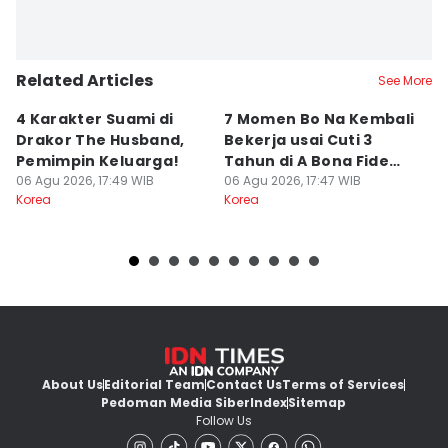
Related Articles
See More
4 Karakter Suami di
7 Momen Bo Na Kembali
5 
Drakor The Husband,
Bekerja usai Cuti 3
T
Pemimpin Keluarga!
Tahun di A Bona Fide
P
06 Agu 2026, 17:49 WIB
Killer
06 Agu 2026, 17:47 WIB
J
06
Korea
Korea
Ko
About Us
Editorial Team
Contact Us
Terms of Services
Pedoman Media Siber
Index
Sitemap
Follow Us