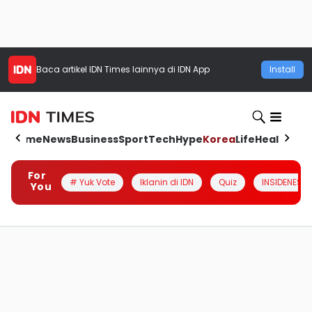
Baca artikel
IDN Times
lainnya di IDN App
Install
Home
News
Business
Sport
Tech
Hype
Korea
Life
Health
Aut
For
# Yuk Vote
Iklanin di IDN
Quiz
INSIDENESIA
You