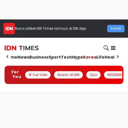
Baca artikel
IDN Times
lainnya di IDN App
Install
Home
News
Business
Sport
Tech
Hype
Korea
Life
Health
Aut
For
# Yuk Vote
Iklanin di IDN
Quiz
INSIDENESIA
You