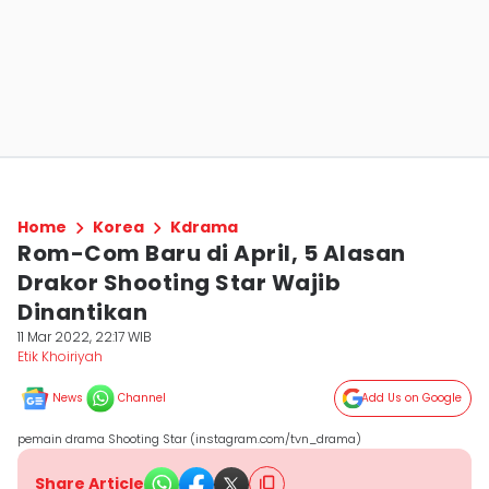
Home
Korea
Kdrama
Rom-Com Baru di April, 5 Alasan
Drakor Shooting Star Wajib
Dinantikan
11 Mar 2022, 22:17 WIB
Etik Khoiriyah
News
Channel
Add Us on Google
pemain drama Shooting Star (instagram.com/tvn_drama)
Share Article