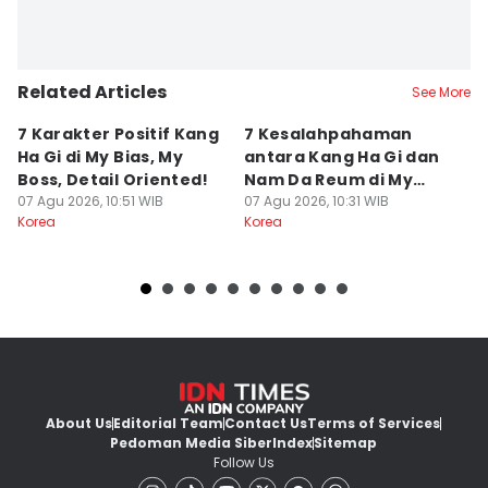
Related Articles
See More
7 Karakter Positif Kang
7 Kesalahpahaman
5
Ha Gi di My Bias, My
antara Kang Ha Gi dan
di
Boss, Detail Oriented!
Nam Da Reum di My
t
07 Agu 2026, 10:51 WIB
Bias, My Boss
07 Agu 2026, 10:31 WIB
07
Korea
Korea
Ko
About Us
Editorial Team
Contact Us
Terms of Services
Pedoman Media Siber
Index
Sitemap
Follow Us