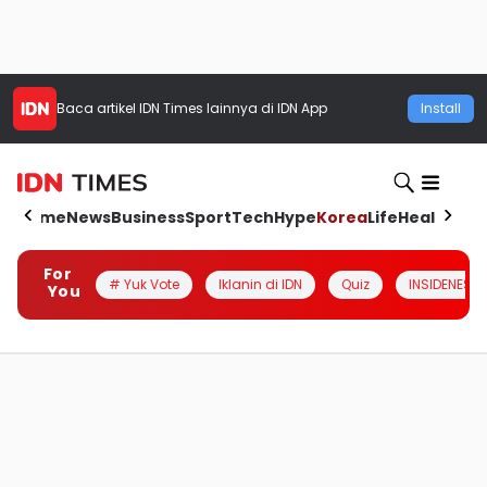
Baca artikel
IDN Times
lainnya di IDN App
Install
Home
News
Business
Sport
Tech
Hype
Korea
Life
Health
Aut
For
# Yuk Vote
Iklanin di IDN
Quiz
INSIDENESIA
You