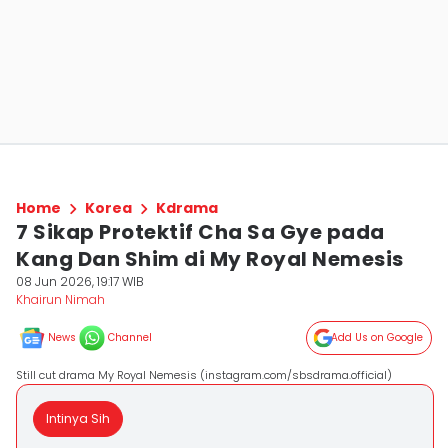
Home
Korea
Kdrama
7 Sikap Protektif Cha Sa Gye pada
Kang Dan Shim di My Royal Nemesis
08 Jun 2026, 19:17 WIB
Khairun Nimah
News
Channel
Add Us on Google
Still cut drama My Royal Nemesis (instagram.com/sbsdrama.official)
Intinya Sih