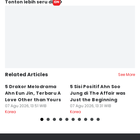
Tonton lebih seru di
Related Articles
See More
5 Drakor Melodrama
5 Sisi Positif Ahn Soo
7
Ahn Eun Jin, Terbaru A
Jung di The Affair was
M
Love Other than Yours
Just the Beginning
Dr
07 Agu 2026, 13:51 WIB
07 Agu 2026, 13:31 WIB
07
Korea
Korea
Ko