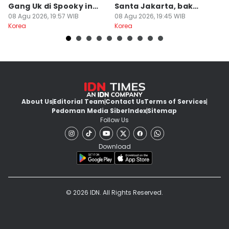
Gang Uk di Spooky in
Santa Jakarta, bak
M
Love?
08 Agu 2026, 19:57 WIB
Anak Gaul Jaksel
08 Agu 2026, 19:45 WIB
A
08
Korea
Korea
Ko
About Us
Editorial Team
Contact Us
Terms of Services
Pedoman Media Siber
Index
Sitemap
Follow Us
Download
© 2026 IDN. All Rights Reserved.