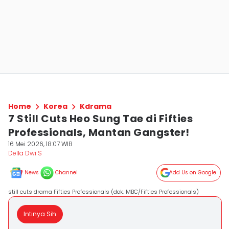
Home
Korea
Kdrama
7 Still Cuts Heo Sung Tae di Fifties
Professionals, Mantan Gangster!
16 Mei 2026, 18:07 WIB
Della Dwi S
News
Channel
Add Us on Google
still cuts drama Fifties Professionals (dok. MBC/Fifties Professionals)
Intinya Sih