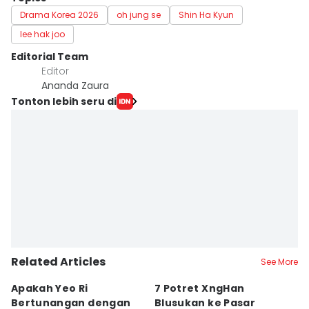
Drama Korea 2026
oh jung se
Shin Ha Kyun
lee hak joo
Editorial Team
Editor
Ananda Zaura
Tonton lebih seru di
Related Articles
See More
Apakah Yeo Ri
7 Potret XngHan
B
Bertunangan dengan
Blusukan ke Pasar
Kl