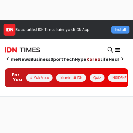
Baca artikel
IDN Times
lainnya di IDN App
Install
Home
News
Business
Sport
Tech
Hype
Korea
Life
Health
Aut
For
# Yuk Vote
Iklanin di IDN
Quiz
INSIDENESIA
You