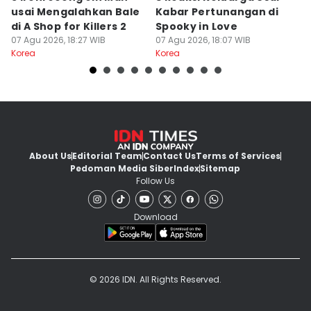
usai Mengalahkan Bale
Kabar Pertunangan di
L
di A Shop for Killers 2
Spooky in Love
P
07 Agu 2026, 18:27 WIB
07 Agu 2026, 18:07 WIB
A
07
Korea
Korea
Ko
About Us
Editorial Team
Contact Us
Terms of Services
Pedoman Media Siber
Index
Sitemap
Follow Us
Download
© 2026 IDN. All Rights Reserved.