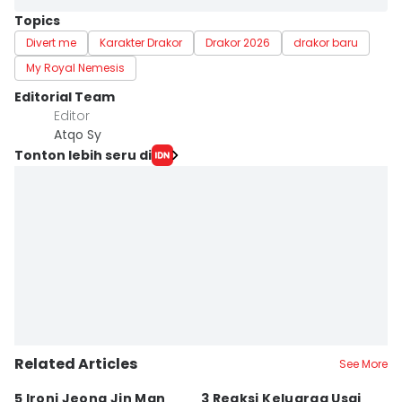
Topics
Divert me
Karakter Drakor
Drakor 2026
drakor baru
My Royal Nemesis
Editorial Team
Editor
Atqo Sy
Tonton lebih seru di
Related Articles
See More
5 Ironi Jeong Jin Man
3 Reaksi Keluarga Usai
5