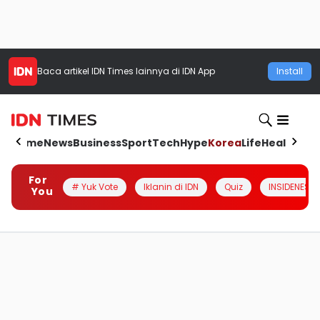
Baca artikel
IDN Times
lainnya di IDN App
Install
Home
News
Business
Sport
Tech
Hype
Korea
Life
Health
Aut
For
# Yuk Vote
Iklanin di IDN
Quiz
INSIDENESIA
You