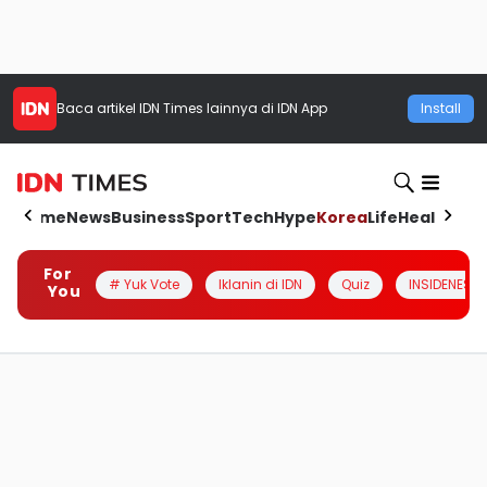
Baca artikel
IDN Times
lainnya di IDN App
Install
Home
News
Business
Sport
Tech
Hype
Korea
Life
Health
Aut
For
# Yuk Vote
Iklanin di IDN
Quiz
INSIDENESIA
You