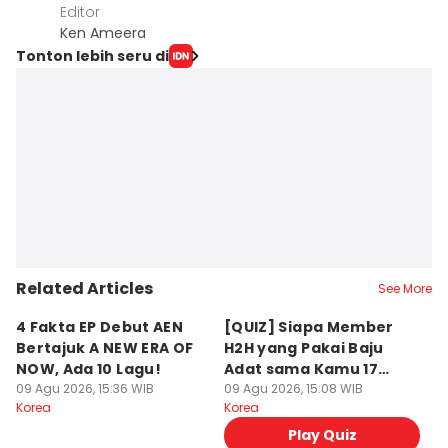
Editor
Ken Ameera
Tonton lebih seru di
Related Articles
See More
4 Fakta EP Debut AEN
[QUIZ] Siapa Member
7 
Bertajuk A NEW ERA OF
H2H yang Pakai Baju
T
NOW, Ada 10 Lagu!
Adat sama Kamu 17
S
09 Agu 2026, 15:36 WIB
Agustusan?
09 Agu 2026, 15:08 WIB
M
09
Korea
Korea
Ko
Play Quiz