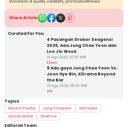
standards of quality, credibility, and trustworthiness.
Share Article
Curated For You
4 Pasangan Drakor Seagensi
2025, Ada Jung Chae Yeon dan
Lee Jin Wook
14 Agu 2025, 20:35 WIB
Korea
9 Adu gaya Jung Chae Yeon Vs.
Jeon Hye Bin, KDrama Beyond
the Bar
23 Agu 2025, 08:00 WIB
Life
Topics
Beyond The Bar
Jung Chaeyeon
artis korea
Liburan ke Bali
Divert me
Editorial Team