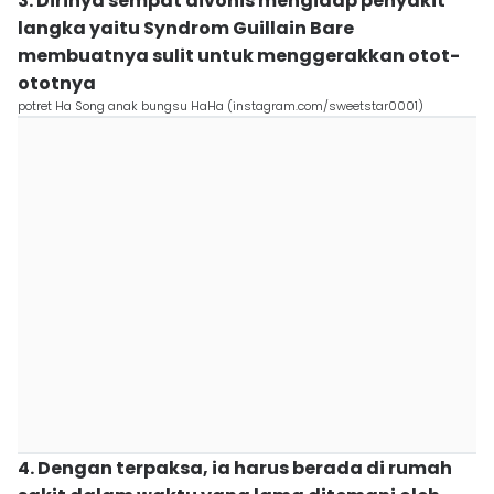
3. Dirinya sempat divonis mengidap penyakit
langka yaitu Syndrom Guillain Bare
membuatnya sulit untuk menggerakkan otot-
ototnya
potret Ha Song anak bungsu HaHa (instagram.com/sweetstar0001)
4. Dengan terpaksa, ia harus berada di rumah