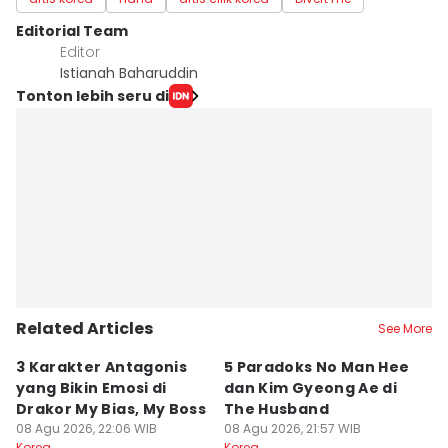
Editorial Team
Editor
Istianah Baharuddin
Tonton lebih seru di
Related Articles
See More
3 Karakter Antagonis
5 Paradoks No Man Hee
8
yang Bikin Emosi di
dan Kim Gyeong Ae di
A
Drakor My Bias, My Boss
The Husband
S
08 Agu 2026, 22:06 WIB
08 Agu 2026, 21:57 WIB
08
Korea
Korea
Ko