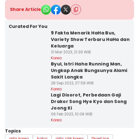
Share Article
Curated For You
9 Fakta Menarik HaHa Bus,
Variety Show Terbaru HaHa dan
Keluarga
31 Mar 2023, 21:39 WIB
Korea
Byul, Istri Haha Running Man,
Ungkap Anak Bungsunya Alami
Sakit Langka
28 Sep 2022, 07:58 WIB
Korea
Lagi Disorot, Perbedaan Gaji
Drakor Song Hye Kyo dan Song
Joong Ki
06 Feb 2023, 10:08 WIB
Korea
Topics
artis korea
haha
artis cilik korea
Divert me