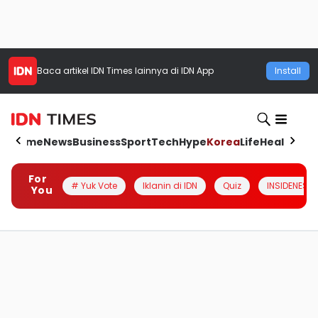
Baca artikel
IDN Times
lainnya di IDN App
Install
Home
News
Business
Sport
Tech
Hype
Korea
Life
Health
Aut
For
# Yuk Vote
Iklanin di IDN
Quiz
INSIDENESIA
You