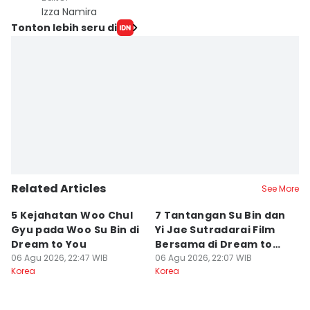
Izza Namira
Tonton lebih seru di
Related Articles
See More
5 Kejahatan Woo Chul
7 Tantangan Su Bin dan
7 
Gyu pada Woo Su Bin di
Yi Jae Sutradarai Film
M
Dream to You
Bersama di Dream to
d
06 Agu 2026, 22:47 WIB
You
06 Agu 2026, 22:07 WIB
06
Korea
Korea
Ko