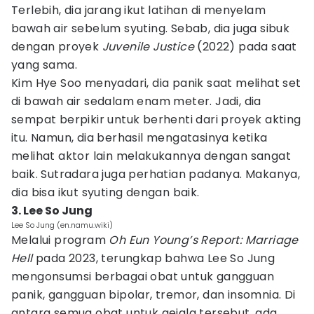
Terlebih, dia jarang ikut latihan di menyelam
bawah air sebelum syuting. Sebab, dia juga sibuk
dengan proyek
Juvenile Justice
(2022) pada saat
yang sama.
Kim Hye Soo menyadari, dia panik saat melihat set
di bawah air sedalam enam meter. Jadi, dia
sempat berpikir untuk berhenti dari proyek akting
itu. Namun, dia berhasil mengatasinya ketika
melihat aktor lain melakukannya dengan sangat
baik. Sutradara juga perhatian padanya. Makanya,
dia bisa ikut syuting dengan baik.
3. Lee So Jung
Lee So Jung (en.namu.wiki)
Melalui program
Oh Eun Young’s Report: Marriage
Hell
pada 2023, terungkap bahwa Lee So Jung
mengonsumsi berbagai obat untuk gangguan
panik, gangguan bipolar, tremor, dan insomnia. Di
antara semua obat untuk gejala tersebut, ada