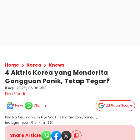
Home
Korea
Knews
4 Aktris Korea yang Menderita
Gangguan Panik, Tetap Tegar?
11 Agu 2025, 06:06 WIB
Fina Efendi
News
Channel
Add Us on Google
Kim Ha Neul dan Kim Hye Soo (instagram.com/haneul_jin |
instagram.com/hs_kim_95)
Share Article