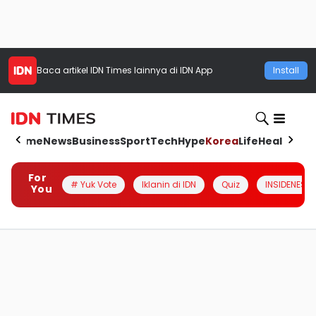
Baca artikel
IDN Times
lainnya di IDN App
Install
Home
News
Business
Sport
Tech
Hype
Korea
Life
Health
Aut
For
# Yuk Vote
Iklanin di IDN
Quiz
INSIDENESIA
You