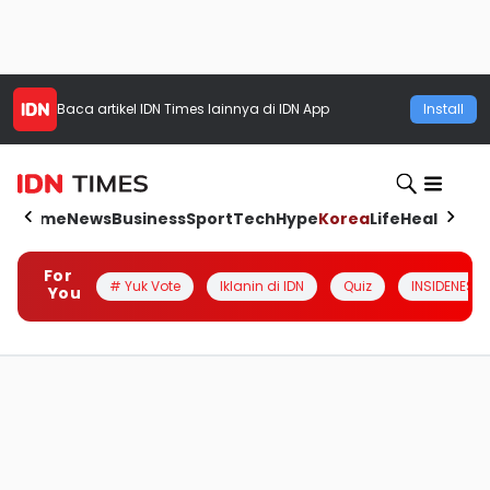
Baca artikel
IDN Times
lainnya di IDN App
Install
Home
News
Business
Sport
Tech
Hype
Korea
Life
Health
Aut
For
# Yuk Vote
Iklanin di IDN
Quiz
INSIDENESIA
You