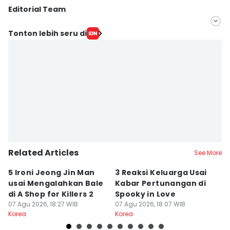
Editorial Team
Editor
Tonton lebih seru di
Triadanti N
Editor
Rani Asnurida
Related Articles
See More
5 Ironi Jeong Jin Man
3 Reaksi Keluarga Usai
5
usai Mengalahkan Bale
Kabar Pertunangan di
L
di A Shop for Killers 2
Spooky in Love
P
07 Agu 2026, 18:27 WIB
07 Agu 2026, 18:07 WIB
A
07
Korea
Korea
Ko