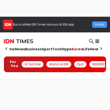
Baca artikel
IDN Times
lainnya di IDN App
Install
Home
News
Business
Sport
Tech
Hype
Korea
Life
Health
Aut
For
# Yuk Vote
Iklanin di IDN
Quiz
INSIDENESIA
You