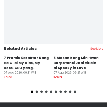
Related Articles
See More
7 Premis Karakter Kang
5 Alasan Kang Min Hwan
3
Ha Gi di My Bias, My
Berpotensi Jadi Villain
Ap
Boss, CEO yang
di Spooky in Love
M
Ambisius
07 Agu 2026, 09:31 WIB
07 Agu 2026, 09:21 WIB
07
Korea
Korea
Ko