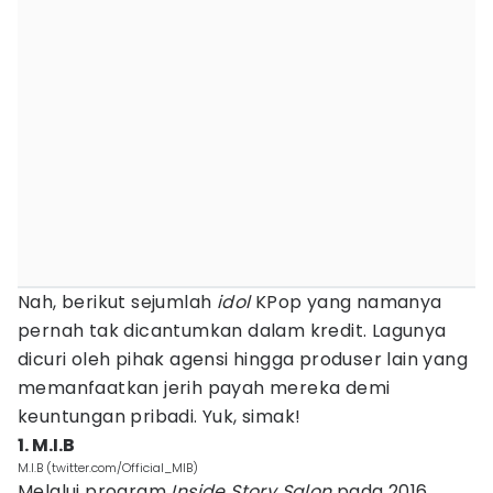
Nah, berikut sejumlah
idol
KPop yang namanya
pernah tak dicantumkan dalam kredit. Lagunya
dicuri oleh pihak agensi hingga produser lain yang
memanfaatkan jerih payah mereka demi
keuntungan pribadi. Yuk, simak!
1. M.I.B
M.I.B (twitter.com/Official_MIB)
Melalui program
Inside Story Salon
pada 2016,