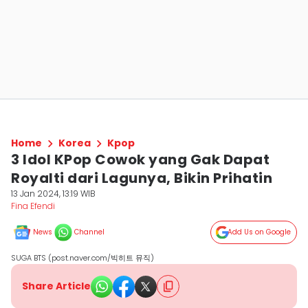
Home
Korea
Kpop
3 Idol KPop Cowok yang Gak Dapat
Royalti dari Lagunya, Bikin Prihatin
13 Jan 2024, 13:19 WIB
Fina Efendi
News
Channel
Add Us on Google
SUGA BTS (post.naver.com/빅히트 뮤직)
Share Article