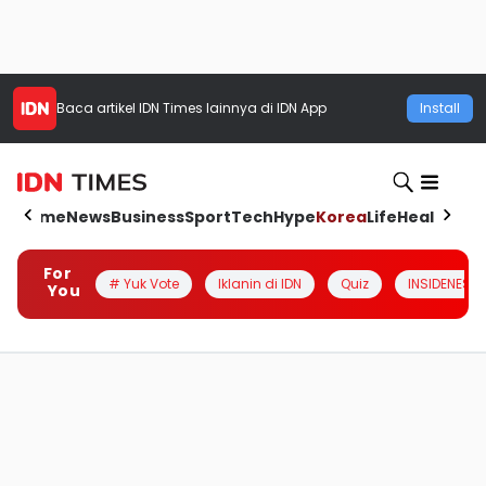
Baca artikel
IDN Times
lainnya di IDN App
Install
Home
News
Business
Sport
Tech
Hype
Korea
Life
Health
Aut
For
# Yuk Vote
Iklanin di IDN
Quiz
INSIDENESIA
You