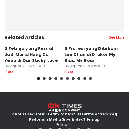
Related Articles
See More
3 Petinju yang Pernah
5 Profesi yang Ditekuni
K
Jadi Murid Hong Do
Lee Chan di Drakor My
B
Yeop di Our Sticky Love
Bias, My Boss
M
08 Agu 2026, 23:53 WIB
08 Agu 2026, 23:39 WIB
fo
08
Korea
Korea
Ko
About Us
Editorial Team
Contact Us
Terms of Services
Pedoman Media Siber
Index
Sitemap
Follow Us