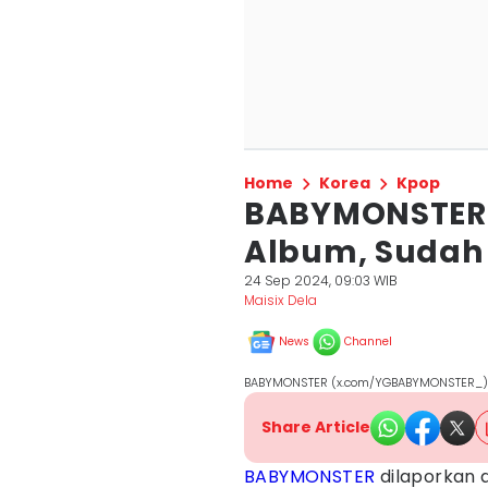
Home
Korea
Kpop
BABYMONSTER 
Album, Sudah
24 Sep 2024, 09:03 WIB
Maisix Dela
News
Channel
BABYMONSTER (x.com/YGBABYMONSTER_)
Share Article
BABYMONSTER
dilaporkan 