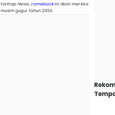
i
Yonhap News,
comeback
ini akan mereka
 musim gugur tahun 2024.
Rekom
Tempa