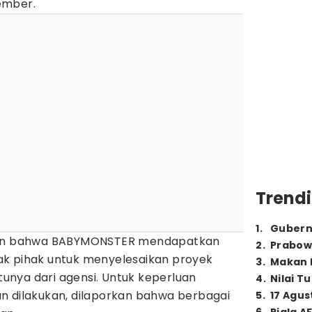
ember.
Trendi
1
.
Gubern
akan bahwa BABYMONSTER mendapatkan
2
.
Prabow
ak pihak untuk menyelesaikan proyek
3
.
Makan B
atunya dari agensi. Untuk keperluan
4
.
Nilai T
n dilakukan, dilaporkan bahwa berbagai
5
.
17 Agus