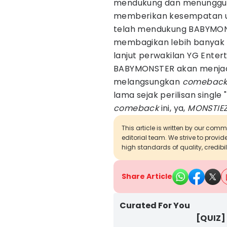
mendukung dan menunggu m
memberikan kesempatan 
telah mendukung BABYMONS
membagikan lebih banyak de
lanjut perwakilan YG Enter
BABYMONSTER akan menjadi
melangsungkan
comebac
lama sejak perilisan single
comeback
ini, ya,
MONSTIEZ
This article is written by our com
editorial team. We strive to provi
high standards of quality, credibil
Share Article
Curated For You
[QUIZ