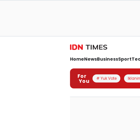
Home
News
Business
Sport
Te
For
# Yuk Vote
Iklanin
You