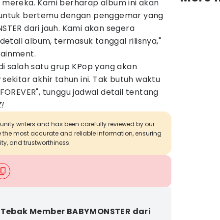
ereka. Kami berharap album ini akan
untuk bertemu dengan penggemar yang
TER dari jauh. Kami akan segera
tail album, termasuk tanggal rilisnya,"
tainment.
 salah satu grup KPop yang akan
k
sekitar akhir tahun ini. Tak butuh waktu
 "FOREVER", tunggu jadwal detail tentang
!
munity writers and has been carefully reviewed by our
de the most accurate and reliable information, ensuring
ity, and trustworthiness.
] Tebak Member BABYMONSTER dari