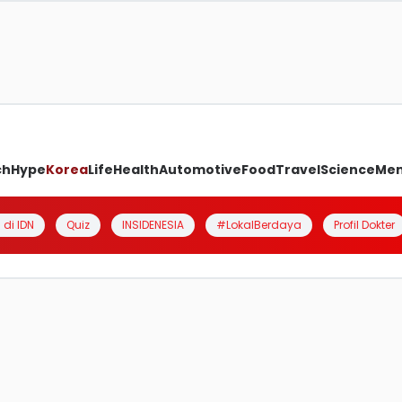
ch
Hype
Korea
Life
Health
Automotive
Food
Travel
Science
Me
 di IDN
Quiz
INSIDENESIA
#LokalBerdaya
Profil Dokter