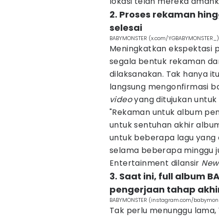
lokasi telah mereka amank
2. Proses rekaman hing
selesai
BABYMONSTER (x.com/YGBABYMONSTER_)
Meningkatkan ekspektasi 
segala bentuk rekaman dan 
dilaksanakan. Tak hanya it
langsung mengonfirmasi 
video
yang ditujukan untuk 
"Rekaman untuk album pen
untuk sentuhan akhir album
untuk beberapa lagu yang
selama beberapa minggu ju
Entertainment dilansir
News
3. Saat ini, full albu
pengerjaan tahap akhi
BABYMONSTER (instagram.com/babymonst
Tak perlu menunggu lama,