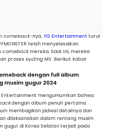
an
comeback-
nya,
YG Entertainment
turut
MONSTER telah menyelesaikan
n
comeback
mereka. Saat ini, mereka
n proses syuting MV. Berikut kabar
comeback dengan full album
g musim gugur 2024
YG Entertainment mengumumkan bahwa
back
dengan album penuh pertama
lum membagikan jadwal detailnya dan
an dilaksanakan dalam rentang musim
m gugur di Korea Selatan terjadi pada