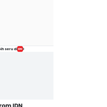
ih seru di
from IDN