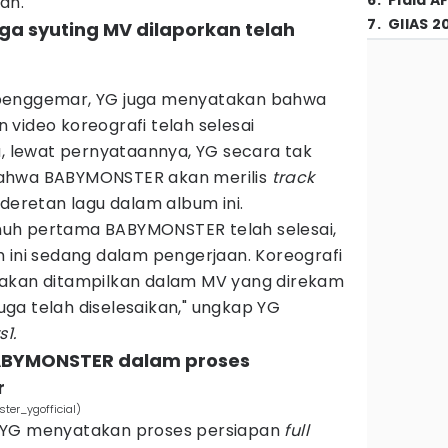
6
.
Piala A
an.
7
.
GIIAS 2
ga syuting MV dilaporkan telah
penggemar, YG juga menyatakan bahwa
video koreografi telah selesai
u, lewat pernyataannya, YG secara tak
bahwa BABYMONSTER akan merilis
track
deretan lagu dalam album ini.
uh pertama BABYMONSTER telah selesai,
 ini sedang dalam pengerjaan. Koreografi
 akan ditampilkan dalam MV yang direkam
ga telah diselesaikan," ungkap YG
1.
m BABYMONSTER dalam proses
r
er_ygofficial)
 YG menyatakan proses persiapan
full