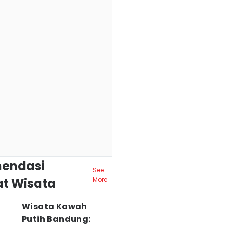
endasi
See
t Wisata
More
Wisata Kawah
Putih Bandung: