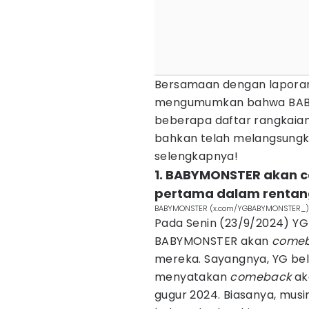
Bersamaan dengan lapor
mengumumkan bahwa BABY
beberapa daftar rangkaia
bahkan telah melangsungka
selengkapnya!
1. BABYMONSTER akan 
pertama dalam rentan
BABYMONSTER (x.com/YGBABYMONSTER_)
Pada Senin (23/9/2024) 
BABYMONSTER akan
come
mereka. Sayangnya, YG be
menyatakan
comeback
ak
gugur 2024. Biasanya, musi