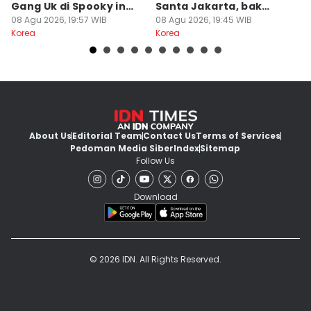
Gang Uk di Spooky in
Santa Jakarta, bak
M
Love?
08 Agu 2026, 19:57 WIB
Anak Gaul Jaksel
08 Agu 2026, 19:45 WIB
A
08
Korea
Korea
Ko
About Us
Editorial Team
Contact Us
Terms of Services
Pedoman Media Siber
Index
Sitemap
Follow Us
Download
© 2026 IDN. All Rights Reserved.