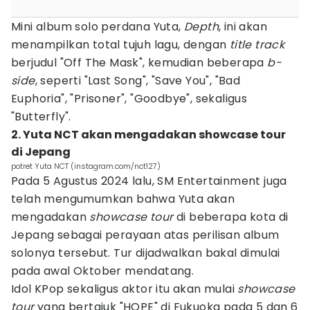
Mini album solo perdana Yuta,
Depth
, ini akan
menampilkan total tujuh lagu, dengan
title track
berjudul "Off The Mask", kemudian beberapa
b-
side
, seperti "Last Song", "Save You", "Bad
Euphoria", "Prisoner", "Goodbye", sekaligus
"Butterfly".
2. Yuta NCT akan mengadakan showcase tour
di Jepang
potret Yuta NCT (instagram.com/nct127)
Pada 5 Agustus 2024 lalu, SM Entertainment juga
telah mengumumkan bahwa Yuta akan
mengadakan
showcase tour
di beberapa kota di
Jepang sebagai perayaan atas perilisan album
solonya tersebut. Tur dijadwalkan bakal dimulai
pada awal Oktober mendatang.
Idol KPop sekaligus aktor itu akan mulai
showcase
tour
yang bertajuk "HOPE" di Fukuoka pada 5 dan 6