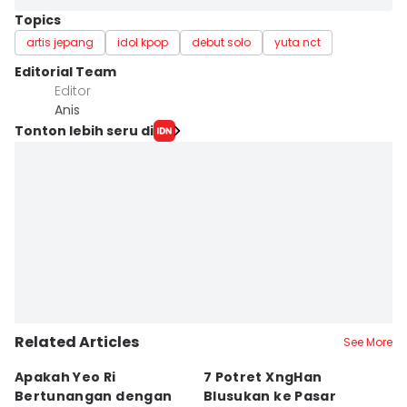
Topics
artis jepang
idol kpop
debut solo
yuta nct
Editorial Team
Editor
Anis
Tonton lebih seru di
Related Articles
See More
Apakah Yeo Ri
7 Potret XngHan
B
Bertunangan dengan
Blusukan ke Pasar
Kl