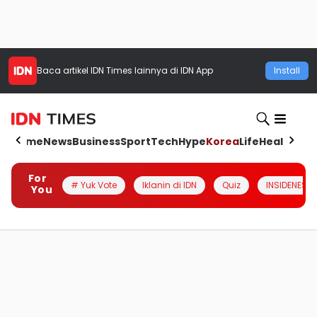
Baca artikel
IDN Times
lainnya di IDN App
Install
Home
News
Business
Sport
Tech
Hype
Korea
Life
Health
Aut
For
# Yuk Vote
Iklanin di IDN
Quiz
INSIDENESIA
You