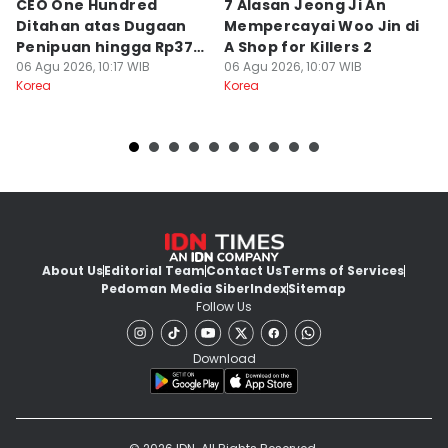
CEO One Hundred
7 Alasan Jeong Ji An
7
Ditahan atas Dugaan
Mempercayai Woo Jin di
M
Penipuan hingga Rp379
A Shop for Killers 2
Gi
Miliar
06 Agu 2026, 10:17 WIB
06 Agu 2026, 10:07 WIB
06
Korea
Korea
Ko
About Us
Editorial Team
Contact Us
Terms of Services
Pedoman Media Siber
Index
Sitemap
Follow Us
Download