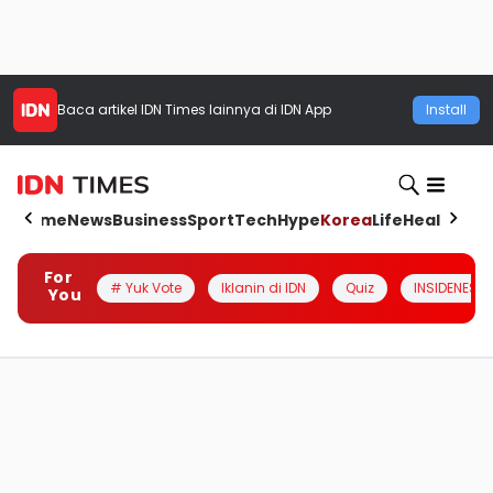
Baca artikel
IDN Times
lainnya di IDN App
Install
Home
News
Business
Sport
Tech
Hype
Korea
Life
Health
Aut
For
# Yuk Vote
Iklanin di IDN
Quiz
INSIDENESIA
You