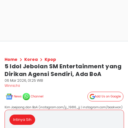
Home
Korea
Kpop
5 Idol Jebolan SM Entertainment yang
Dirikan Agensi Sendiri, Ada BoA
06 Mar 2026, 01:25 WIB
Winnichii
News
Channel
Add Us on Google
Kim Jaejoong dan BoA (instagram.com/jj_1986_jj | instagram.com/boakwon)
Intinya Sih