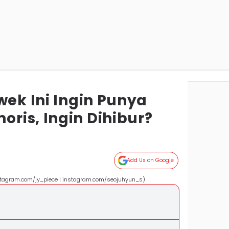
wek Ini Ingin Punya
ris, Ingin Dihibur?
Add Us on Google
tagram.com/jy_piece | instagram.com/seojuhyun_s)