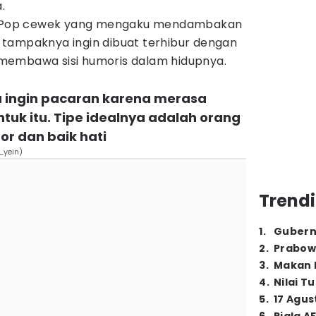
.
Pop cewek yang mengaku mendambakan
tampaknya ingin dibuat terhibur dengan
membawa sisi humoris dalam hidupnya.
u ingin pacaran karena merasa
tuk itu. Tipe idealnya adalah orang
r dan baik hati
_yein)
Trendi
1
.
Gubern
2
.
Prabow
3
.
Makan B
4
.
Nilai T
5
.
17 Agus