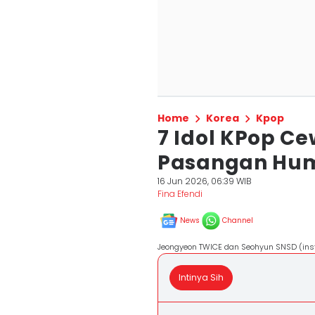
Home
Korea
Kpop
7 Idol KPop Ce
Pasangan Humo
16 Jun 2026, 06:39 WIB
Fina Efendi
News
Channel
Jeongyeon TWICE dan Seohyun SNSD (ins
Intinya Sih