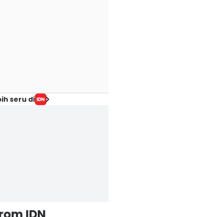
ih seru di
from IDN