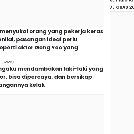
6
.
Piala A
7
.
GIIAS 2
ol menyukai orang yang pekerja keras
nilai, pasangan ideal perlu
eperti aktor Gong Yoo yang
hi_korea)
engaku mendambakan laki-laki yang
or, bisa dipercaya, dan bersikap
sangannya kelak