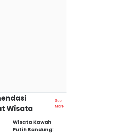
endasi
See
t Wisata
More
Wisata Kawah
Putih Bandung: