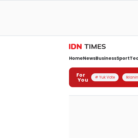
Home
News
Business
Sport
Te
For
# Yuk Vote
Iklanin
You