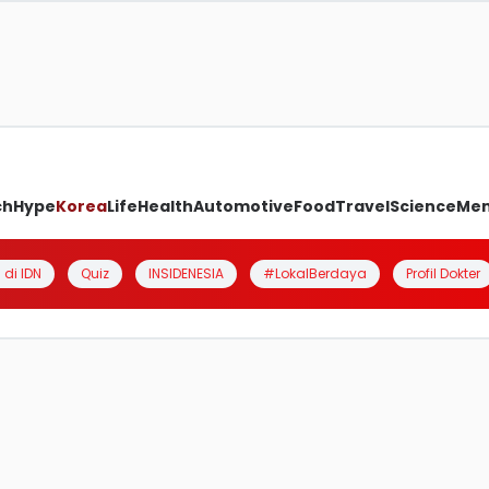
ch
Hype
Korea
Life
Health
Automotive
Food
Travel
Science
Me
 di IDN
Quiz
INSIDENESIA
#LokalBerdaya
Profil Dokter