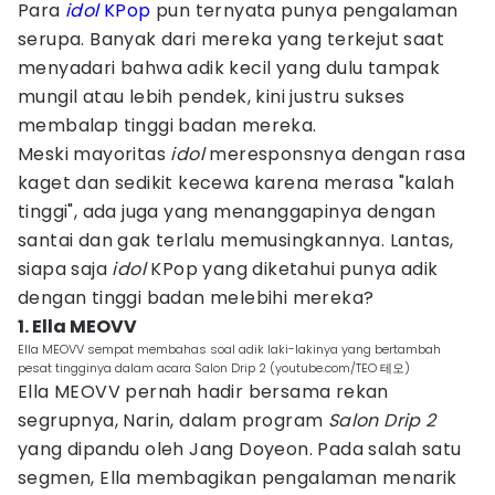
Para
idol
KPop
pun ternyata punya pengalaman
serupa. Banyak dari mereka yang terkejut saat
menyadari bahwa adik kecil yang dulu tampak
mungil atau lebih pendek, kini justru sukses
membalap tinggi badan mereka.
Meski mayoritas
idol
meresponsnya dengan rasa
kaget dan sedikit kecewa karena merasa "kalah
tinggi", ada juga yang menanggapinya dengan
santai dan gak terlalu memusingkannya. Lantas,
siapa saja
idol
KPop yang diketahui punya adik
dengan tinggi badan melebihi mereka?
1. Ella MEOVV
Ella MEOVV sempat membahas soal adik laki-lakinya yang bertambah
pesat tingginya dalam acara Salon Drip 2 (youtube.com/TEO 테오)
Ella MEOVV pernah hadir bersama rekan
segrupnya, Narin, dalam program
Salon Drip 2
yang dipandu oleh Jang Doyeon. Pada salah satu
segmen, Ella membagikan pengalaman menarik