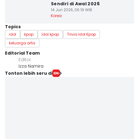
Sendiri di Awal 2026
14 Jun 2026, 06:19 WIB
Korea
Topics
idol
kpop
idol kpop
Trivia Idol Kpop
keluarga artis
Editorial Team
Editor
Izza Namira
Tonton lebih seru di