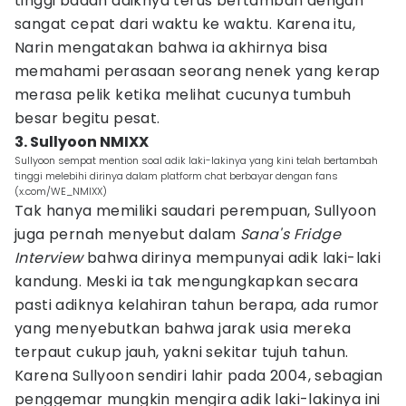
tinggi badan adiknya terus bertambah dengan
sangat cepat dari waktu ke waktu. Karena itu,
Narin mengatakan bahwa ia akhirnya bisa
memahami perasaan seorang nenek yang kerap
merasa pelik ketika melihat cucunya tumbuh
besar begitu pesat.
3. Sullyoon NMIXX
Sullyoon sempat mention soal adik laki-lakinya yang kini telah bertambah
tinggi melebihi dirinya dalam platform chat berbayar dengan fans
(x.com/WE_NMIXX)
Tak hanya memiliki saudari perempuan, Sullyoon
juga pernah menyebut dalam
Sana's Fridge
Interview
bahwa dirinya mempunyai adik laki-laki
kandung. Meski ia tak mengungkapkan secara
pasti adiknya kelahiran tahun berapa, ada rumor
yang menyebutkan bahwa jarak usia mereka
terpaut cukup jauh, yakni sekitar tujuh tahun.
Karena Sullyoon sendiri lahir pada 2004, sebagian
penggemar mungkin mengira adik laki-lakinya ini