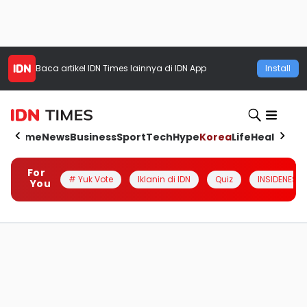
Baca artikel
IDN Times
lainnya di IDN App
Install
Home
News
Business
Sport
Tech
Hype
Korea
Life
Health
Aut
For
# Yuk Vote
Iklanin di IDN
Quiz
INSIDENESIA
You