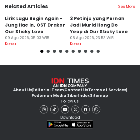
Related Articles
See More
Lirik Lagu Begin Again -
3 Petinju yang Pernah
5
Jung Hae In, OST Drakor
Jadi Murid Hong Do
L
Our Sticky Love
Yeop di Our Sticky Love
B
09 Agu 2026, 05:03 WIB
08 Agu 2026, 23:53 WIB
08
Korea
Korea
Ko
About Us
Editorial Team
Contact Us
Terms of Services
Pedoman Media Siber
Index
Sitemap
Follow Us
Download