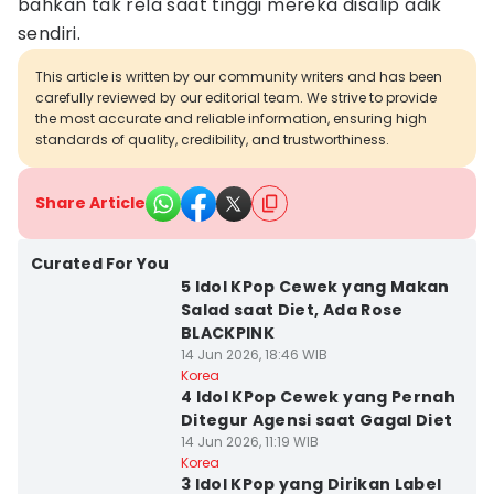
bahkan tak rela saat tinggi mereka disalip adik
sendiri.
This article is written by our community writers and has been
carefully reviewed by our editorial team. We strive to provide
the most accurate and reliable information, ensuring high
standards of quality, credibility, and trustworthiness.
Share Article
Curated For You
5 Idol KPop Cewek yang Makan
Salad saat Diet, Ada Rose
BLACKPINK
14 Jun 2026, 18:46 WIB
Korea
4 Idol KPop Cewek yang Pernah
Ditegur Agensi saat Gagal Diet
14 Jun 2026, 11:19 WIB
Korea
3 Idol KPop yang Dirikan Label