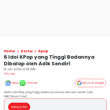
Home
Korea
Kpop
6 Idol KPop yang Tinggi Badannya
Dibalap oleh Adik Sendiri
15 Jun 2026, 10:36 WIB
Hay Lee
News
Channel
Add Us on Google
daftar idol KPop yang tinggi badannya disalip oleh adik sendiri (dok.
MBC/Music Core)
Intinya Sih