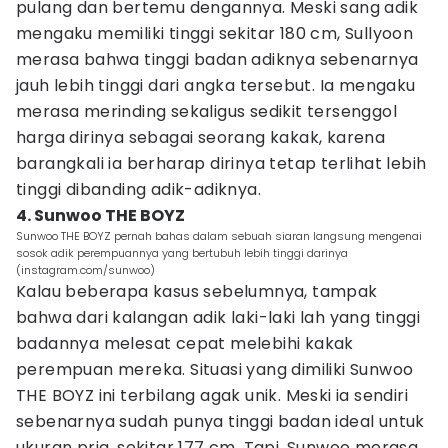
pulang dan bertemu dengannya. Meski sang adik
mengaku memiliki tinggi sekitar 180 cm, Sullyoon
merasa bahwa tinggi badan adiknya sebenarnya
jauh lebih tinggi dari angka tersebut. Ia mengaku
merasa merinding sekaligus sedikit tersenggol
harga dirinya sebagai seorang kakak, karena
barangkali ia berharap dirinya tetap terlihat lebih
tinggi dibanding adik-adiknya.
4. Sunwoo THE BOYZ
Sunwoo THE BOYZ pernah bahas dalam sebuah siaran langsung mengenai
sosok adik perempuannya yang bertubuh lebih tinggi darinya
(instagram.com/sunwoo)
Kalau beberapa kasus sebelumnya, tampak
bahwa dari kalangan adik laki-laki lah yang tinggi
badannya melesat cepat melebihi kakak
perempuan mereka. Situasi yang dimiliki Sunwoo
THE BOYZ ini terbilang agak unik. Meski ia sendiri
sebenarnya sudah punya tinggi badan ideal untuk
ukuran pria, sekitar 177 cm. Tapi, Sunwoo merasa