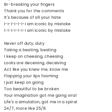
Br-breaking your fingers
Thank you for the comments
It's because of all your hate
I-I-I-I-I-I-I am iconic by mistake
I-I-I-I-I-I-I am iconic by mistake
Never off duty, duty
Taking a beating, beating
I keep on cheesing, cheesing
Looks are deceiving, deceiving
Act like you knew me, know me
Flapping your lips foaming
I just keep on going
Too beautiful to be broken
Your imagination got me going viral
Life's a simulation, got me in a spiral
24/7, more like 25/8