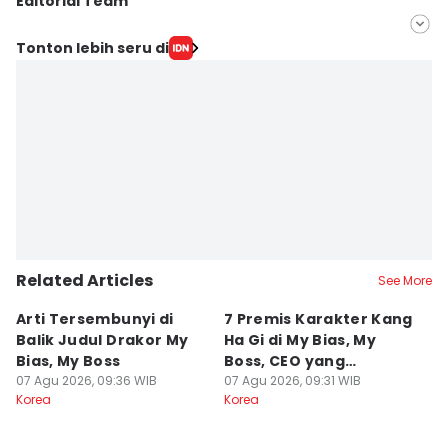
Editorial Team
Editor
Tonton lebih seru di
Indra Zakaria
Editor
Jumawan Syahrudin
Related Articles
See More
Arti Tersembunyi di
7 Premis Karakter Kang
5
Balik Judul Drakor My
Ha Gi di My Bias, My
Be
Bias, My Boss
Boss, CEO yang
di
07 Agu 2026, 09:36 WIB
Ambisius
07 Agu 2026, 09:31 WIB
07
Korea
Korea
Ko