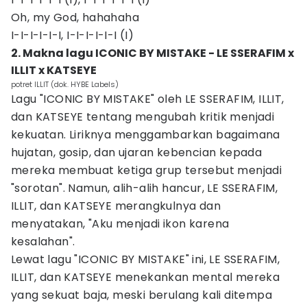
Oh, my God, hahahaha
I-I-I-I-I-I, I-I-I-I-I-I (I)
2. Makna lagu ICONIC BY MISTAKE - LE SSERAFIM x
ILLIT x KATSEYE
potret ILLIT (dok. HYBE Labels)
Lagu "ICONIC BY MISTAKE" oleh LE SSERAFIM, ILLIT,
dan KATSEYE tentang mengubah kritik menjadi
kekuatan. Liriknya menggambarkan bagaimana
hujatan, gosip, dan ujaran kebencian kepada
mereka membuat ketiga grup tersebut menjadi
"sorotan". Namun, alih-alih hancur, LE SSERAFIM,
ILLIT, dan KATSEYE merangkulnya dan
menyatakan, "Aku menjadi ikon karena
kesalahan".
Lewat lagu "ICONIC BY MISTAKE" ini, LE SSERAFIM,
ILLIT, dan KATSEYE menekankan mental mereka
yang sekuat baja, meski berulang kali ditempa