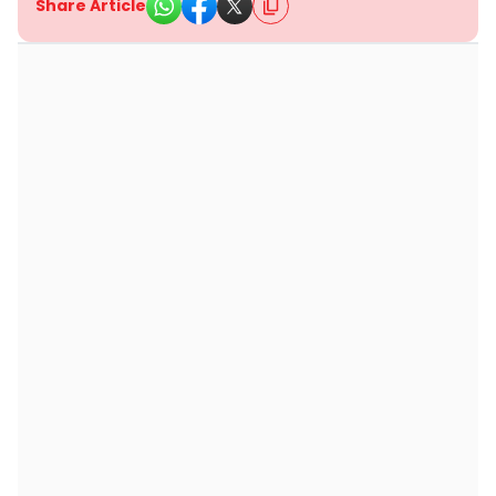
Share Article