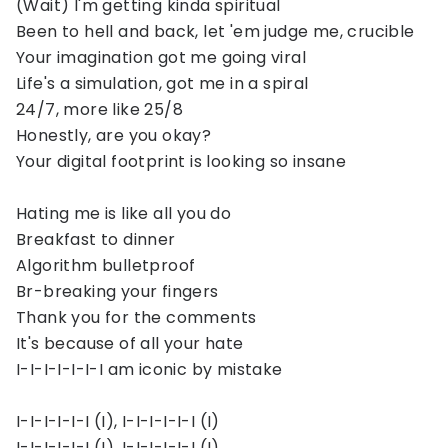
(Wait) I'm getting kinda spiritual
Been to hell and back, let 'em judge me, crucible
Your imagination got me going viral
Life's a simulation, got me in a spiral
24/7, more like 25/8
Honestly, are you okay?
Your digital footprint is looking so insane
Hating me is like all you do
Breakfast to dinner
Algorithm bulletproof
Br-breaking your fingers
Thank you for the comments
It's because of all your hate
I-I-I-I-I-I-I am iconic by mistake
I-I-I-I-I-I (I), I-I-I-I-I-I (I)
I-I-I-I-I-I (I), I-I-I-I-I-I (I)