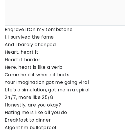
Engrave itOn my tombstone
I, I survived the fame
And I barely changed
Heart, heart it
Heart it harder
Here, heart is like a verb
Come heal it where it hurts
Your imagination got me going viral
Life's a simulation, got me in a spiral
24/7, more like 25/8
Honestly, are you okay?
Hating me is like all you do
Breakfast to dinner
Algorithm bulletproof