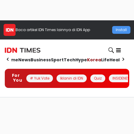
Baca artikel
IDN Times
lainnya di IDN App
Install
Home
News
Business
Sport
Tech
Hype
Korea
Life
Health
Aut
For
# Yuk Vote
Iklanin di IDN
Quiz
INSIDENESIA
You