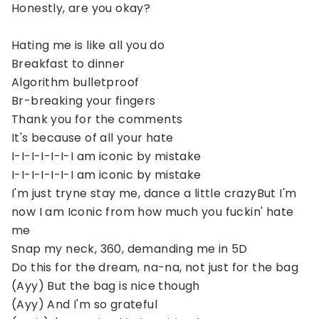
Honestly, are you okay?
Hating me is like all you do
Breakfast to dinner
Algorithm bulletproof
Br-breaking your fingers
Thank you for the comments
It's because of all your hate
I-I-I-I-I-I-I am iconic by mistake
I-I-I-I-I-I-I am iconic by mistake
I'm just tryne stay me, dance a little crazyBut I'm
now I am Iconic from how much you fuckin' hate
me
Snap my neck, 360, demanding me in 5D
Do this for the dream, na-na, not just for the bag
(Ayy) But the bag is nice though
(Ayy) And I'm so grateful