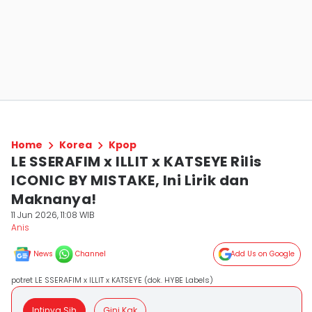
Home
Korea
Kpop
LE SSERAFIM x ILLIT x KATSEYE Rilis
ICONIC BY MISTAKE, Ini Lirik dan
Maknanya!
11 Jun 2026, 11:08 WIB
Anis
News
Channel
Add Us on Google
potret LE SSERAFIM x ILLIT x KATSEYE (dok. HYBE Labels)
Intinya Sih
Gini Kak