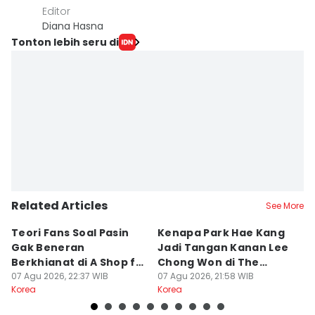
Editor
Diana Hasna
Tonton lebih seru di
Related Articles
See More
Teori Fans Soal Pasin
Kenapa Park Hae Kang
7
Gak Beneran
Jadi Tangan Kanan Lee
Ah
Berkhianat di A Shop for
Chong Won di The
S
Killers 2
07 Agu 2026, 22:37 WIB
Apartment Job?
07 Agu 2026, 21:58 WIB
07
Korea
Korea
Ko