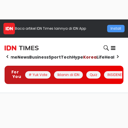
Baca artikel
IDN Times
lainnya di IDN App
Install
Home
News
Business
Sport
Tech
Hype
Korea
Life
Health
Aut
For
# Yuk Vote
Iklanin di IDN
Quiz
INSIDENESIA
You