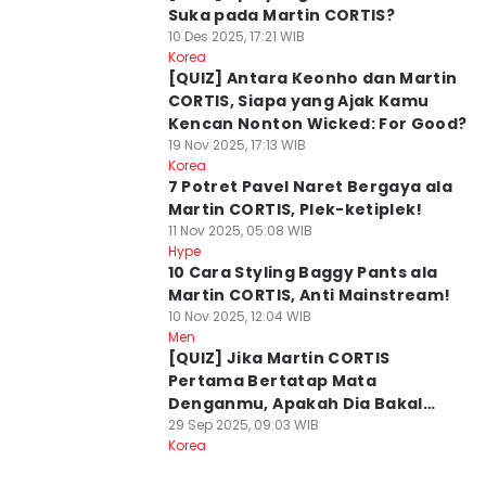
Suka pada Martin CORTIS?
10 Des 2025, 17:21 WIB
Korea
[QUIZ] Antara Keonho dan Martin
CORTIS, Siapa yang Ajak Kamu
Kencan Nonton Wicked: For Good?
19 Nov 2025, 17:13 WIB
Korea
7 Potret Pavel Naret Bergaya ala
Martin CORTIS, Plek-ketiplek!
11 Nov 2025, 05:08 WIB
Hype
10 Cara Styling Baggy Pants ala
Martin CORTIS, Anti Mainstream!
10 Nov 2025, 12:04 WIB
Men
[QUIZ] Jika Martin CORTIS
Pertama Bertatap Mata
Denganmu, Apakah Dia Bakal
Jatuh Cinta atau Tidak?
29 Sep 2025, 09:03 WIB
Korea