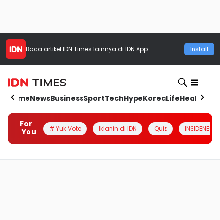
Baca artikel
IDN Times
lainnya di IDN App
Install
Home
News
Business
Sport
Tech
Hype
Korea
Life
Health
Aut
For
# Yuk Vote
Iklanin di IDN
Quiz
INSIDENESIA
You