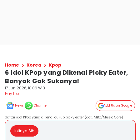
Home
Korea
Kpop
6 Idol KPop yang Dikenal Picky Eater,
Banyak Gak Sukanya!
17 Jun 2026, 18:06 WIB
Hay Lee
News
Channel
Add Us on Google
daftar idol KPop yang dikenal cukup picky eater (dok. MBC/Music Core)
Intinya Sih