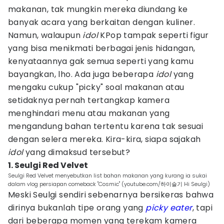
makanan, tak mungkin mereka diundang ke
banyak acara yang berkaitan dengan kuliner.
Namun, walaupun
idol
KPop tampak seperti figur
yang bisa menikmati berbagai jenis hidangan,
kenyataannya gak semua seperti yang kamu
bayangkan, lho. Ada juga beberapa
idol
yang
mengaku cukup "picky" soal makanan atau
setidaknya pernah tertangkap kamera
menghindari menu atau makanan yang
mengandung bahan tertentu karena tak sesuai
dengan selera mereka. Kira-kira, siapa sajakah
idol
yang dimaksud tersebut?
1. Seulgi Red Velvet
Seulgi Red Velvet menyebutkan list bahan makanan yang kurang ia sukai
dalam vlog persiapan comeback "Cosmic" (youtube.com/하이슬기 Hi Seulgi)
Meski Seulgi sendiri sebenarnya bersikeras bahwa
dirinya bukanlah tipe orang yang
picky eater
, tapi
dari beberapa momen yang terekam kamera