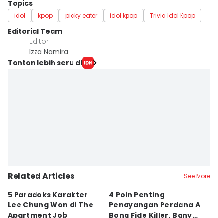
Topics
idol
kpop
picky eater
idol kpop
Trivia Idol Kpop
Editorial Team
Editor
Izza Namira
Tonton lebih seru di
Related Articles
See More
5 Paradoks Karakter
4 Poin Penting
5
Lee Chung Won di The
Penayangan Perdana A
k
Apartment Job
Bona Fide Killer, Banyak
T