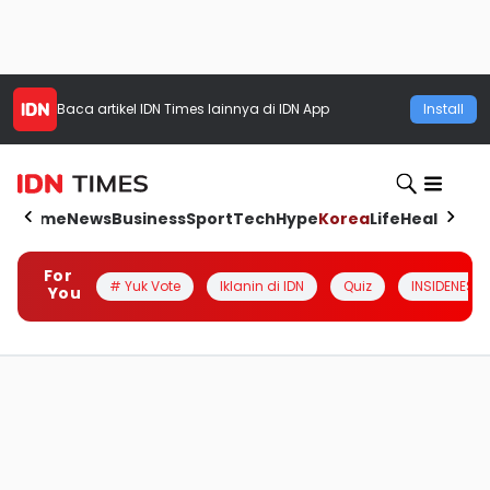
Baca artikel
IDN Times
lainnya di IDN App
Install
Home
News
Business
Sport
Tech
Hype
Korea
Life
Health
Aut
For
# Yuk Vote
Iklanin di IDN
Quiz
INSIDENESIA
You