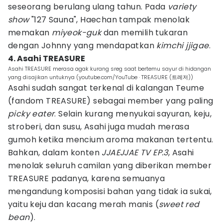
seseorang berulang ulang tahun. Pada
variety
show
"127 Sauna", Haechan tampak menolak
memakan
miyeok-guk
dan memilih tukaran
dengan Johnny yang mendapatkan
kimchi jjigae
.
4. Asahi TREASURE
Asahi TREASURE merasa agak kurang sreg saat bertemu sayur di hidangan
yang disajikan untuknya (youtube.com/YouTube · TREASURE (트레저))
Asahi sudah sangat terkenal di kalangan Teume
(fandom TREASURE) sebagai member yang paling
picky eater
. Selain kurang menyukai sayuran, keju,
stroberi, dan susu, Asahi juga mudah merasa
gumoh ketika mencium aroma makanan tertentu.
Bahkan, dalam konten
JJAEJJAE TV EP.3
, Asahi
menolak seluruh camilan yang diberikan member
TREASURE padanya, karena semuanya
mengandung komposisi bahan yang tidak ia sukai,
yaitu keju dan kacang merah manis (
sweet red
bean
).