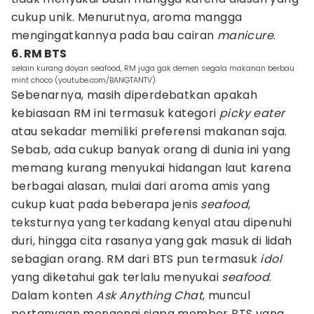
cukup unik. Menurutnya, aroma mangga
mengingatkannya pada bau cairan
manicure
.
6. RM BTS
selain kurang doyan seafood, RM juga gak demen segala makanan berbau
mint choco (youtube.com/BANGTANTV)
Sebenarnya, masih diperdebatkan apakah
kebiasaan RM ini termasuk kategori
picky eater
atau sekadar memiliki preferensi makanan saja.
Sebab, ada cukup banyak orang di dunia ini yang
memang kurang menyukai hidangan laut karena
berbagai alasan, mulai dari aroma amis yang
cukup kuat pada beberapa jenis
seafood
,
teksturnya yang terkadang kenyal atau dipenuhi
duri, hingga cita rasanya yang gak masuk di lidah
sebagian orang. RM dari BTS pun termasuk
idol
yang diketahui gak terlalu menyukai
seafood
.
Dalam konten
Ask Anything Chat
, muncul
pertanyaan mengenai siapa member BTS yang