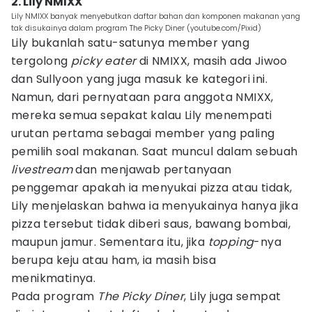
2. Lily NMIXX
Lily NMIXX banyak menyebutkan daftar bahan dan komponen makanan yang
tak disukainya dalam program The Picky Diner (youtube.com/Pixid)
Lily bukanlah satu-satunya member yang
tergolong
picky eater
di NMIXX, masih ada Jiwoo
dan Sullyoon yang juga masuk ke kategori ini.
Namun, dari pernyataan para anggota NMIXX,
mereka semua sepakat kalau Lily menempati
urutan pertama sebagai member yang paling
pemilih soal makanan. Saat muncul dalam sebuah
livestream
dan menjawab pertanyaan
penggemar apakah ia menyukai pizza atau tidak,
Lily menjelaskan bahwa ia menyukainya hanya jika
pizza tersebut tidak diberi saus, bawang bombai,
maupun jamur. Sementara itu, jika
topping
-nya
berupa keju atau ham, ia masih bisa
menikmatinya.
Pada program
The Picky Diner
, Lily juga sempat