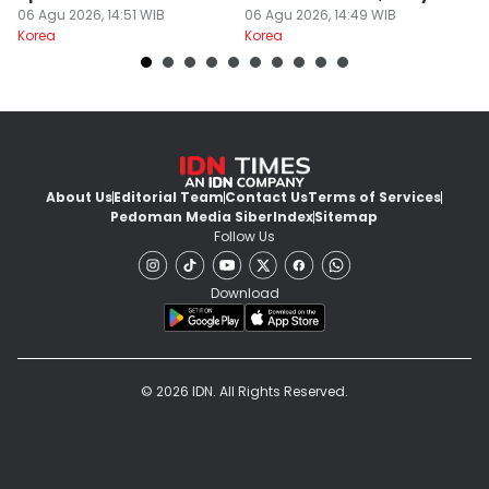
06 Agu 2026, 14:51 WIB
Misteri!
06 Agu 2026, 14:49 WIB
06
Korea
Korea
Ko
About Us
Editorial Team
Contact Us
Terms of Services
Pedoman Media Siber
Index
Sitemap
Follow Us
Download
© 2026 IDN. All Rights Reserved.