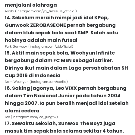
menjalani olahraga
Asahi (instagram.com/yg_treasure_official)
14. Sebelum meraih mimpi jadi idol KPop,
Gunwook ZEROBASEONE pernah bergabung
dalam klub sepak bola saat SMP. Salah satu
hobinya adalah main futsal
Park Gunwook (instagram.com/zb1official)
15. Aktif main sepak bola, Woohyun Infinite
bergabung dalam FC MEN sebagai striker.
Dirinya ikut main dalam Laga persahabatan SH
Cup 2016 di Indonesia
Nam Woohyun (instagram.com/cortis)
16. Saking jagonya, Leo VIXX pernah bergabung
dalam Tim Nasional Junior pada tahun 2004
hingga 2007. Ia pun beralih menjadi idol setelah
alami cedera
Leo (instagram.com/leo_jungtw)
17. Sewaktu sekolah, Sunwoo The Boyz juga
masuk tim sepak bola selama sekitar 4 tahun.