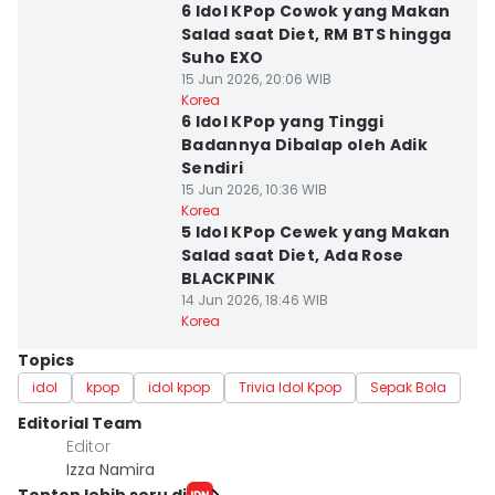
6 Idol KPop Cowok yang Makan
Salad saat Diet, RM BTS hingga
Suho EXO
15 Jun 2026, 20:06 WIB
Korea
6 Idol KPop yang Tinggi
Badannya Dibalap oleh Adik
Sendiri
15 Jun 2026, 10:36 WIB
Korea
5 Idol KPop Cewek yang Makan
Salad saat Diet, Ada Rose
BLACKPINK
14 Jun 2026, 18:46 WIB
Korea
Topics
idol
kpop
idol kpop
Trivia Idol Kpop
Sepak Bola
Editorial Team
Editor
Izza Namira
Tonton lebih seru di