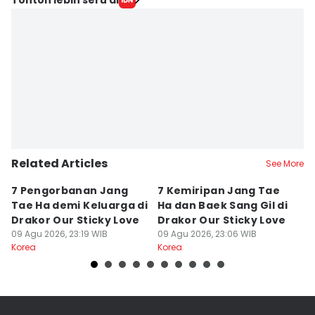
Related Articles
See More
7 Pengorbanan Jang
7 Kemiripan Jang Tae
3
Tae Ha demi Keluarga di
Ha dan Baek Sang Gil di
M
Drakor Our Sticky Love
Drakor Our Sticky Love
M
09 Agu 2026, 23:19 WIB
09 Agu 2026, 23:06 WIB
09
Korea
Korea
Ko