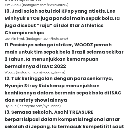
Kim Junsu (instagram.com/xiaxiaxia1215)
10. Jadi salah satu idol KPop yang atletis, Lee
Minhyuk BTOB juga pandai main sepak bola. Ia
juga disebut “raja” di Idol Star Athletics
Championships
Lee Min Hyuk (instagram.com/hutazone)
11. Posisinya sebagai striker, WOODZ pernah
main untuk tim sepak bola Brazil selama sekitar
2 tahun. Ia menunjukkan kemampuan
bermainnya di ISAC 2022
Woodz (instagram.com/woodz_dnwm)
12. Tak ketinggalan dengan para seniornya,
Hyunjin Stray Kids kerap menunjukkan
keahliannya dalam bermain sepak bola di ISAC
dan variety show lainnya
Hyunjin (instagram.com/hynjinnnn)
13. Semasa sekolah, Asahi TREASURE
berpartisipasi dalam kompetisi regional antar
sekolah di Jepang. Ia termasuk kompetititf saat