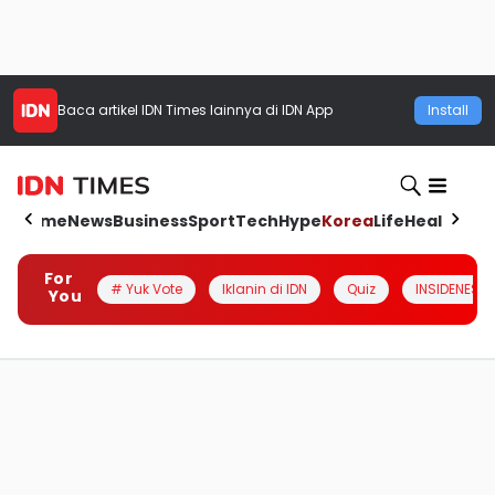
Baca artikel
IDN Times
lainnya di IDN App
Install
Home
News
Business
Sport
Tech
Hype
Korea
Life
Health
Aut
For
# Yuk Vote
Iklanin di IDN
Quiz
INSIDENESIA
You