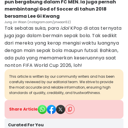
pun bergabung dalam FC MEN. Ia juga pernah
membintangi God of Soccer di tahun 2018
bersama Lee Gi Kwang
Jung Jin Woon (instagram.com/jinwoon52)
Tak sebatas suka, para
idol
KPop di atas ternyata
juga jago dalam bermain sepak bola. Tak sedikit
dari mereka yang kerap mengisi waktu luangnya
dengan main sepak bola maupun futsal. Bahkan,
ada pula yang memamerkan keseruannya saat
nonton FIFA World Cup 2026, loh!
This article is written by our community writers and has been
carefully reviewed by our editorial team. We strive to provide
the most accurate and reliable information, ensuring high
standards of quality, credibility, and trustworthiness.
Share Article
Curated For You