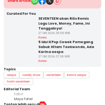
Share Article
Curated For You
SEVENTEEN akan Rilis Remix
Lagu Love, Money, Fame, Ini
Tanggalnya!
27 Okt 2024, 05:59 WIB
Korea
5 Idol KPop Cewek Pemegang
Sabuk Hitam Taekwondo, Ada
Karina aespa
27 Okt 2024, 07:06 WIB
Korea
Topics
aespa
variety show
seventeen
karina aespa
hoshi seventeen
Editorial Team
Editor
Maya Fahel
Tonton lebih seru di