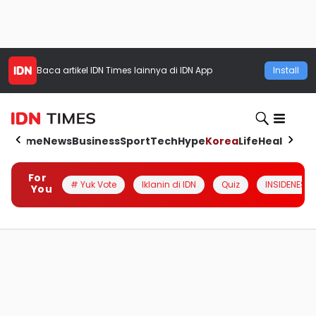
Baca artikel
IDN Times
lainnya di IDN App
Install
Home
News
Business
Sport
Tech
Hype
Korea
Life
Health
Aut
For
# Yuk Vote
Iklanin di IDN
Quiz
INSIDENESIA
You