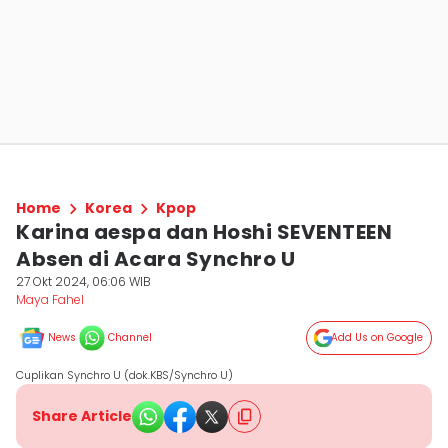
Home
Korea
Kpop
Karina aespa dan Hoshi SEVENTEEN
Absen di Acara Synchro U
27 Okt 2024, 06:06 WIB
Maya Fahel
News
Channel
Add Us on Google
Cuplikan Synchro U (dok.KBS/Synchro U)
Share Article