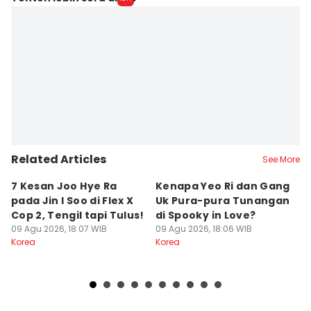
Related Articles
See More
7 Kesan Joo Hye Ra
Kenapa Yeo Ri dan Gang
3 
pada Jin I Soo di Flex X
Uk Pura-pura Tunangan
M
Cop 2, Tengil tapi Tulus!
di Spooky in Love?
St
09 Agu 2026, 18:07 WIB
09 Agu 2026, 18:06 WIB
09
Korea
Korea
Ko