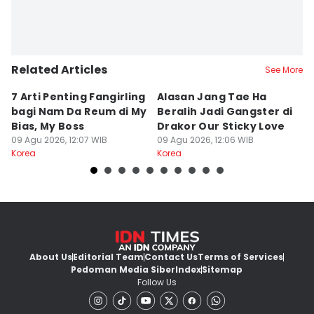
Related Articles
See More
7 Arti Penting Fangirling
Alasan Jang Tae Ha
7
bagi Nam Da Reum di My
Beralih Jadi Gangster di
H
Bias, My Boss
Drakor Our Sticky Love
O
09 Agu 2026, 12:07 WIB
09 Agu 2026, 12:06 WIB
09
Korea
Korea
Ko
About Us
Editorial Team
Contact Us
Terms of Services
Pedoman Media Siber
Index
Sitemap
Follow Us