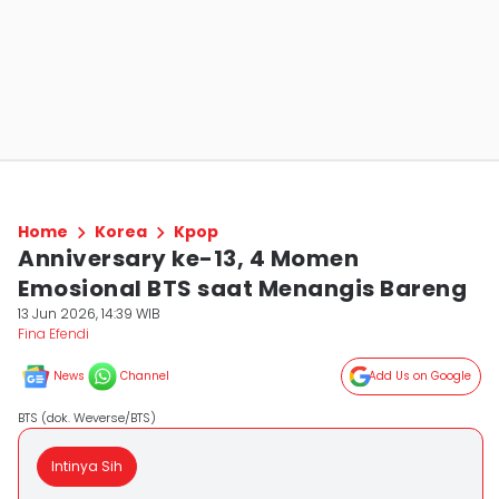
Home
Korea
Kpop
Anniversary ke-13, 4 Momen
Emosional BTS saat Menangis Bareng
13 Jun 2026, 14:39 WIB
Fina Efendi
News
Channel
Add Us on Google
BTS (dok. Weverse/BTS)
Intinya Sih