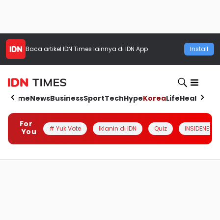
Baca artikel
IDN Times
lainnya di IDN App
Install
Home
News
Business
Sport
Tech
Hype
Korea
Life
Health
Aut
For
# Yuk Vote
Iklanin di IDN
Quiz
INSIDENESIA
You