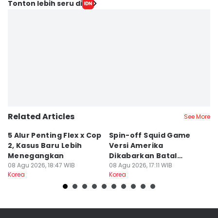
Tonton lebih seru di
Related Articles
See More
5 Alur Penting Flex x Cop
Spin-off Squid Game
5
2, Kasus Baru Lebih
Versi Amerika
J
Menegangkan
Dikabarkan Batal
Sh
08 Agu 2026, 18:47 WIB
Dibuat, Kenapa?
08 Agu 2026, 17:11 WIB
08
Korea
Korea
Ko