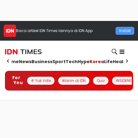
Baca artikel
IDN Times
lainnya di IDN App
Install
Home
News
Business
Sport
Tech
Hype
Korea
Life
Health
Aut
For
# Yuk Vote
Iklanin di IDN
Quiz
INSIDENESIA
You