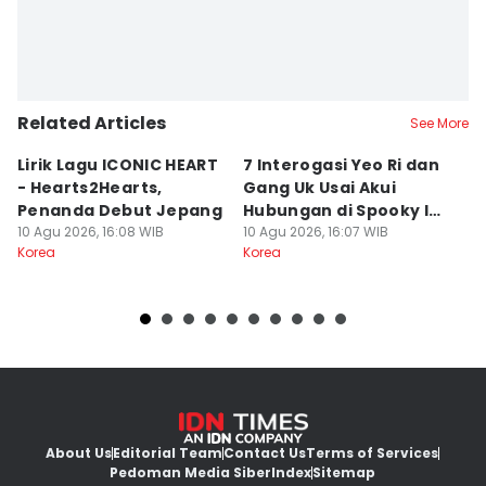
Stella Azasya
Editor
Jumawan Syahrudin
Related Articles
Editor
See More
Yunisda Dwi Saputri
Lirik Lagu ICONIC HEART
7 Interogasi Yeo Ri dan
8
- Hearts2Hearts,
Gang Uk Usai Akui
Un
Penanda Debut Jepang
Hubungan di Spooky In
P
10 Agu 2026, 16:08 WIB
Love
10 Agu 2026, 16:07 WIB
H
10
Korea
Korea
Ko
About Us
Editorial Team
Contact Us
Terms of Services
Pedoman Media Siber
Index
Sitemap