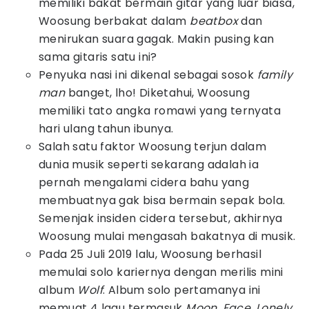
memiliki bakat bermain gitar yang luar biasa,
Woosung berbakat dalam
beatbox
dan
menirukan suara gagak. Makin pusing kan
sama gitaris satu ini?
Penyuka nasi ini dikenal sebagai sosok
family
man
banget, lho! Diketahui, Woosung
memiliki tato angka romawi yang ternyata
hari ulang tahun ibunya.
Salah satu faktor Woosung terjun dalam
dunia musik seperti sekarang adalah ia
pernah mengalami cidera bahu yang
membuatnya gak bisa bermain sepak bola.
Semenjak insiden cidera tersebut, akhirnya
Woosung mulai mengasah bakatnya di musik.
Pada 25 Juli 2019 lalu, Woosung berhasil
memulai solo kariernya dengan merilis mini
album
Wolf
. Album solo pertamanya ini
memuat 4 lagu termasuk
Moon, Face, Lonely
,