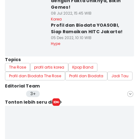
dengan Fakta Uniknya, Bikin
Gemes!
08 Jul 2022, 15:45 WIB
Korea
Profil dan Biodata YOASOBI,
Siap Ramaikan HITC Jakarta!
05 Des 2022, 10:10 WIB
Hype
Topics
The Rose
profil artis korea
Kpop Band
Profil dan Biodata The Rose
Profil dan Biodata
Jadi Tau
Editorial Team
3+
Editor
Tonton lebih seru di
Lea Lyliana
Editor
Dinda Trisnaning Ramadhani
Editor