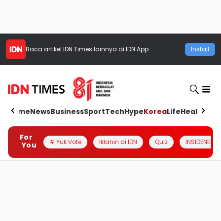
Baca artikel
IDN Times
lainnya di IDN App
Install
Home
News
Business
Sport
Tech
Hype
Korea
Life
Health
Aut
For
# Yuk Vote
Iklanin di IDN
Quiz
INSIDENESIA
You