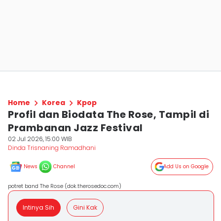
Home
Korea
Kpop
Profil dan Biodata The Rose, Tampil di
Prambanan Jazz Festival
02 Jul 2026, 15:00 WIB
Dinda Trisnaning Ramadhani
News
Channel
Add Us on Google
potret band The Rose (dok.therosedoc.com)
Intinya Sih
Gini Kak