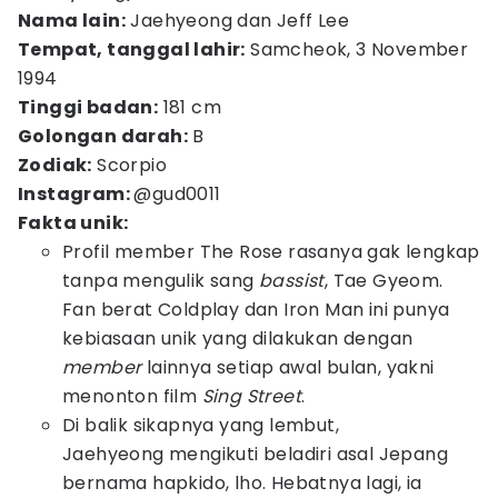
Nama lain:
Jaehyeong dan Jeff Lee
Tempat, tanggal lahir:
Samcheok, 3 November
1994
Tinggi badan:
181 cm
Golongan darah:
B
Zodiak:
Scorpio
Instagram:
@gud0011
Fakta unik:
Profil member The Rose rasanya gak lengkap
tanpa mengulik sang
bassist
, Tae Gyeom.
Fan berat Coldplay dan Iron Man ini punya
kebiasaan unik yang dilakukan dengan
member
lainnya setiap awal bulan, yakni
menonton film
Sing Street
.
Di balik sikapnya yang lembut,
Jaehyeong mengikuti beladiri asal Jepang
bernama hapkido, lho. Hebatnya lagi, ia