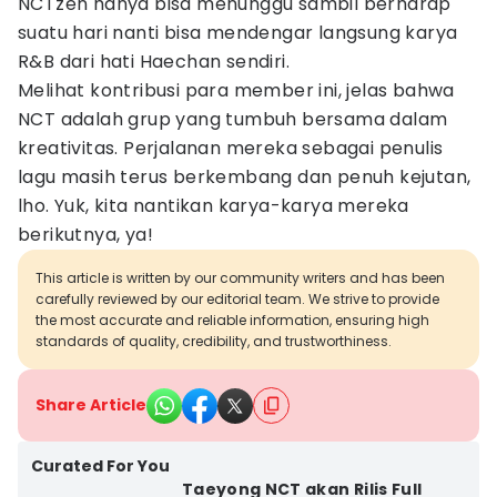
NCTzen hanya bisa menunggu sambil berharap
suatu hari nanti bisa mendengar langsung karya
R&B dari hati Haechan sendiri.
Melihat kontribusi para member
ini, jelas bahwa
NCT adalah grup yang tumbuh bersama dalam
kreativitas. Perjalanan mereka sebagai penulis
lagu masih terus berkembang dan penuh kejutan,
lho. Yuk, kita nantikan karya-karya mereka
berikutnya, ya!
This article is written by our community writers and has been
carefully reviewed by our editorial team. We strive to provide
the most accurate and reliable information, ensuring high
standards of quality, credibility, and trustworthiness.
Share Article
Curated For You
Taeyong NCT akan Rilis Full