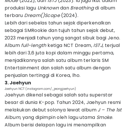
Mode
(2022), dan
ISTJ
(2023). Ia juga ikut dalam
produksi lagu
Unknown
dan
Breathing
di album
terbaru
Dream()Scape
(2024).
Lebih dari sebelas tahun sejak diperkenalkan
sebagai SMRookie dan tujuh tahun sejak debut,
2023 menjadi tahun yang sangat sibuk bagi Jeno.
Album
full-length
ketiga NCT Dream,
ISTJ
, terjual
lebih dari 3,6 juta kopi dalam minggu pertama,
menjadikannya salah satu album terlaris SM
Entertainment dan salah satu album dengan
penjualan tertinggi di Korea, lho.
3. Jaehyun
Jaehyun NCT (instagram.com/_jeongjaehyun)
Jaehyun dikenal sebagai salah satu superstar
besar di dunia K-pop. Tahun 2024, Jaehyun resmi
melakukan debut solonya lewat album
J – The 1st
Album,
yang dipimpin oleh lagu utama
Smoke
.
Album berisi delapan lagu ini menampilkan