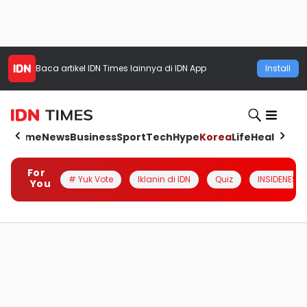
Baca artikel
IDN Times
lainnya di IDN App
Install
Home
News
Business
Sport
Tech
Hype
Korea
Life
Health
Aut
For
# Yuk Vote
Iklanin di IDN
Quiz
INSIDENESIA
You