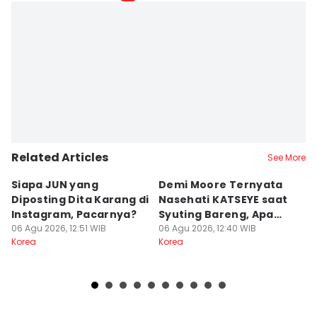
Related Articles
See More
Siapa JUN yang
Demi Moore Ternyata
7
Diposting Dita Karang di
Nasehati KATSEYE saat
S
Instagram, Pacarnya?
Syuting Bareng, Apa
di
06 Agu 2026, 12:51 WIB
Isinya?
06 Agu 2026, 12:40 WIB
06
Korea
Korea
Ko