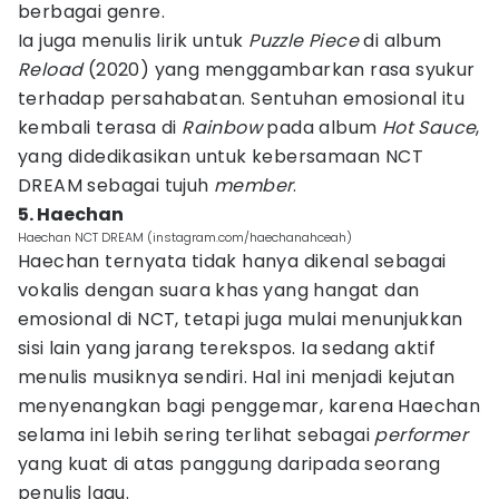
berbagai genre.
Ia juga menulis lirik untuk
Puzzle Piece
di album
Reload
(2020) yang menggambarkan rasa syukur
terhadap persahabatan. Sentuhan emosional itu
kembali terasa di
Rainbow
pada album
Hot Sauce
,
yang didedikasikan untuk kebersamaan NCT
DREAM sebagai tujuh
member
.
5. Haechan
Haechan NCT DREAM (instagram.com/haechanahceah)
Haechan ternyata tidak hanya dikenal sebagai
vokalis dengan suara khas yang hangat dan
emosional di NCT, tetapi juga mulai menunjukkan
sisi lain yang jarang terekspos. Ia sedang aktif
menulis musiknya sendiri. Hal ini menjadi kejutan
menyenangkan bagi penggemar, karena Haechan
selama ini lebih sering terlihat sebagai
performer
yang kuat di atas panggung daripada seorang
penulis lagu.