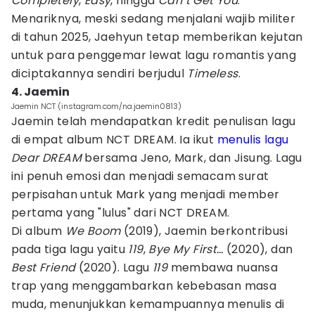
Completely
,
Easy
, hingga
Can’t Get You
.
Menariknya, meski sedang menjalani wajib militer
di tahun 2025, Jaehyun tetap memberikan kejutan
untuk para penggemar lewat lagu romantis yang
diciptakannya sendiri berjudul
Timeless
.
4. Jaemin
Jaemin NCT (instagram.com/na.jaemin0813)
Jaemin telah mendapatkan kredit penulisan lagu
di empat album NCT DREAM. Ia ikut
menulis lagu
Dear DREAM
bersama Jeno, Mark, dan Jisung. Lagu
ini penuh emosi dan menjadi semacam surat
perpisahan untuk Mark yang menjadi member
pertama yang "lulus" dari NCT DREAM.
Di album
We Boom
(2019), Jaemin berkontribusi
pada tiga lagu yaitu
119
,
Bye My First…
(2020), dan
Best Friend
(2020). Lagu
119
membawa nuansa
trap yang menggambarkan kebebasan masa
muda, menunjukkan kemampuannya menulis di