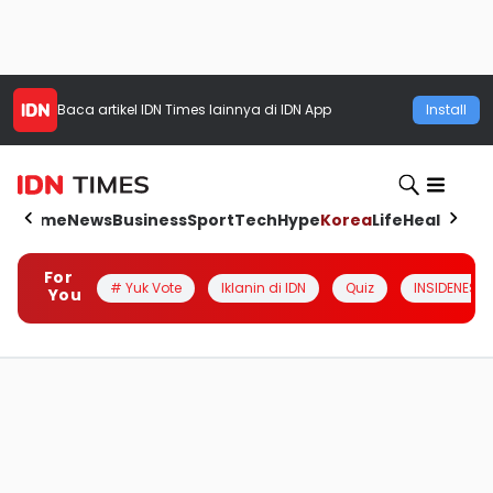
Baca artikel
IDN Times
lainnya di IDN App
Install
Home
News
Business
Sport
Tech
Hype
Korea
Life
Health
Aut
For
# Yuk Vote
Iklanin di IDN
Quiz
INSIDENESIA
You