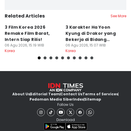
Related Articles
See More
3 Film Korea 2026
3 Karakter Ha Yoon
5
Remake Film Barat,
Kyung di Drakor yang
L
Intern Siap Rilis!
Bekerja di Bidang
A
06 Agu 2026, 15:19 WIB
Hukum
06 Agu 2026, 15:07 WIB
06
Korea
Korea
Ko
About Us
Editorial Team
Contact Us
Terms of Services
Pedoman Media Siber
Index
Sitemap
Follow Us
Download