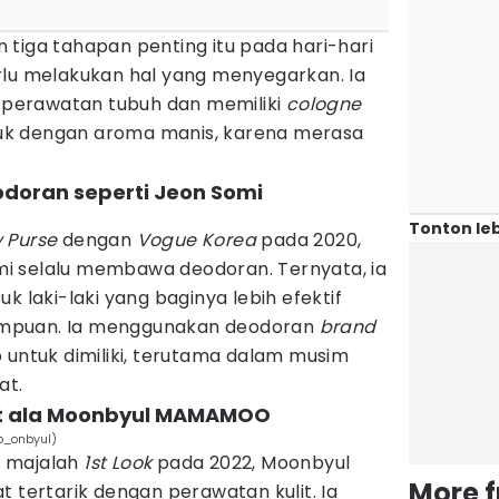
tiga tahapan penting itu pada hari-hari
rlu melakukan hal yang menyegarkan. Ia
perawatan tubuh dan memiliki
cologne
oduk dengan aroma manis, karena merasa
doran seperti Jeon Somi
Tonton leb
y Purse
dengan
Vogue Korea
pada 2020,
i selalu membawa deodoran. Ternyata, ia
k laki-laki yang baginya lebih efektif
mpuan. Ia menggunakan deodoran
brand
 untuk dimiliki, terutama dalam musim
at.
ist ala Moonbyul MAMAMOO
_onbyul)
n majalah
1st Look
pada 2022, Moonbyul
More 
ertarik dengan perawatan kulit. Ia