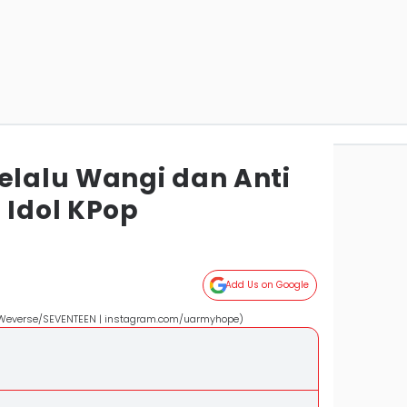
elalu Wangi dan Anti
 Idol KPop
Add Us on Google
 Weverse/SEVENTEEN | instagram.com/uarmyhope)