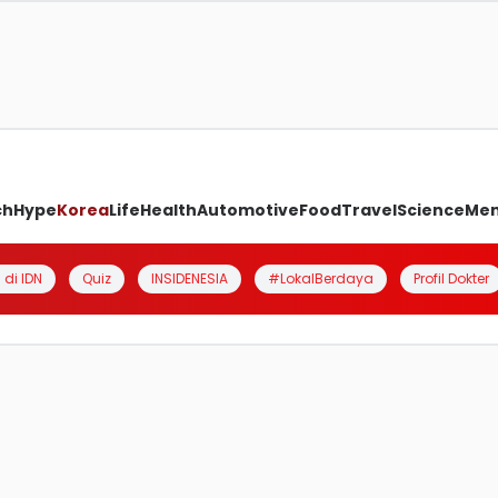
ch
Hype
Korea
Life
Health
Automotive
Food
Travel
Science
Me
 di IDN
Quiz
INSIDENESIA
#LokalBerdaya
Profil Dokter