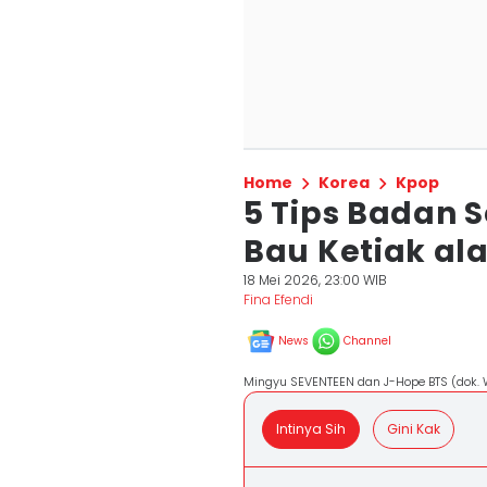
Home
Korea
Kpop
5 Tips Badan S
Bau Ketiak ala
18 Mei 2026, 23:00 WIB
Fina Efendi
News
Channel
Mingyu SEVENTEEN dan J-Hope BTS (dok.
Intinya Sih
Gini Kak