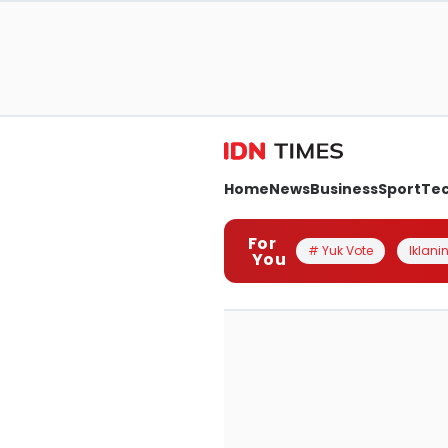
Home
News
Business
Sport
Te
For
# Yuk Vote
Iklanin
You