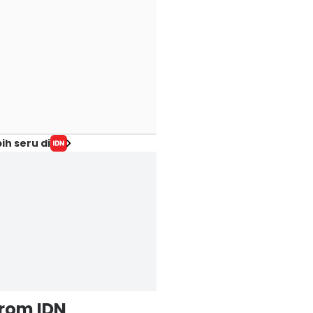
ih seru di
from IDN