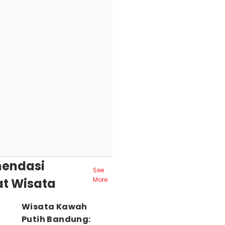
endasi
See
t Wisata
More
Wisata Kawah
Putih Bandung: