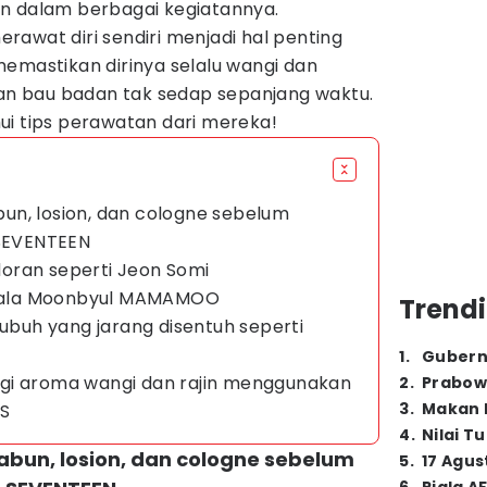
n dalam berbagai kegiatannya.
merawat diri sendiri menjadi hal penting
emastikan dirinya selalu wangi dan
dan bau badan tak sedap sepanjang waktu.
ui tips perawatan dari mereka!
un, losion, dan cologne sebelum
 SEVENTEEN
oran seperti Jeon Somi
st ala Moonbyul MAMAMOO
Trendi
tubuh yang jarang disentuh seperti
1
.
Gubern
lingi aroma wangi dan rajin menggunakan
2
.
Prabow
3
.
Makan B
TS
4
.
Nilai T
bun, losion, dan cologne sebelum
5
.
17 Agus