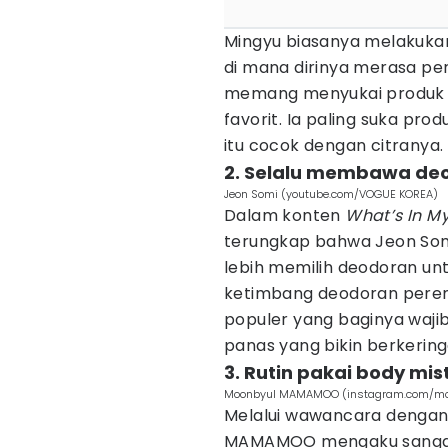
Mingyu biasanya melakukan 
di mana dirinya merasa pe
memang menyukai produk 
favorit. Ia paling suka pr
itu cocok dengan citranya.
2. Selalu membawa deo
Jeon Somi (youtube.com/VOGUE KOREA)
Dalam konten
What’s In M
terungkap bahwa Jeon Som
lebih memilih deodoran untu
ketimbang deodoran pere
populer yang baginya wajib
panas yang bikin berkering
3. Rutin pakai body m
Moonbyul MAMAMOO (instagram.com/mo
Melalui wawancara denga
MAMAMOO mengaku sangat t