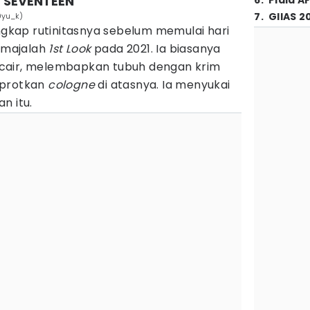
u SEVENTEEN
6
.
Piala A
7
.
GIIAS 2
9yu_k)
kap rutinitasnya sebelum memulai hari
 majalah
1st Look
pada 2021. Ia biasanya
cair, melembapkan tubuh dengan krim
mprotkan
cologne
di atasnya. Ia menyukai
n itu.