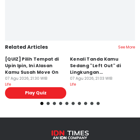
Related Articles
See More
[QUIZ] Pilih Tempat di
Kenali Tanda Kamu
[
Upin Ipin, Ini Alasan
Sedang "Left Out" di
S
Kamu Susah Move On
Lingkungan
T
07 Agu 2026, 21:30 WIB
Pertemanan
07 Agu 2026, 21:03 WIB
S
07
Life
Life
Lif
Play Quiz