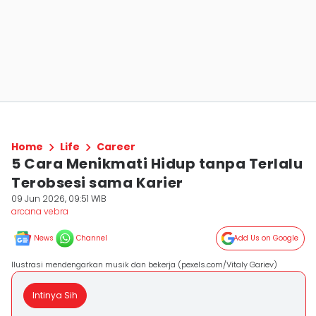
Home
Life
Career
5 Cara Menikmati Hidup tanpa Terlalu
Terobsesi sama Karier
09 Jun 2026, 09:51 WIB
arcana vebra
News
Channel
Add Us on Google
Ilustrasi mendengarkan musik dan bekerja (pexels.com/Vitaly Gariev)
Intinya Sih