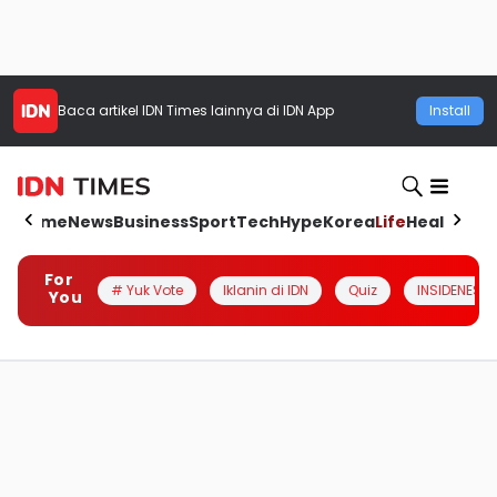
Baca artikel
IDN Times
lainnya di IDN App
Install
Home
News
Business
Sport
Tech
Hype
Korea
Life
Health
Aut
For
# Yuk Vote
Iklanin di IDN
Quiz
INSIDENESIA
You