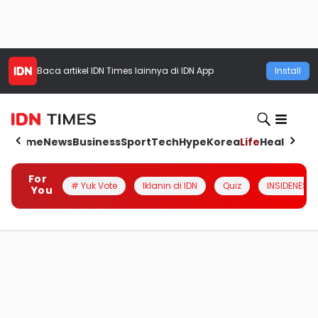
Baca artikel
IDN Times
lainnya di IDN App
Install
Home
News
Business
Sport
Tech
Hype
Korea
Life
Health
Aut
For
# Yuk Vote
Iklanin di IDN
Quiz
INSIDENESIA
You