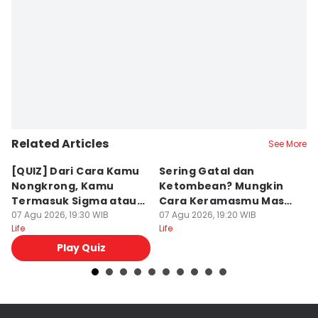
Related Articles
See More
[QUIZ] Dari Cara Kamu
Sering Gatal dan
7
Nongkrong, Kamu
Ketombean? Mungkin
a
Termasuk Sigma atau
Cara Keramasmu Masih
B
Alpha?
07 Agu 2026, 19:30 WIB
Keliru
07 Agu 2026, 19:20 WIB
07
Life
Life
Lif
Play Quiz