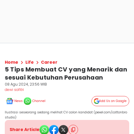
Home
Life
Career
5 Tips Membuat CV yang Menarik dan
sesuai Kebutuhan Perusahaan
08 Agu 2024, 23:56 WIB
dewi safitri
News
Channel
Add Us on Google
Ilustrasi seseorang sedang melihat CV calon kandidat (pexel.com/cottonbro
studio)
Share Article