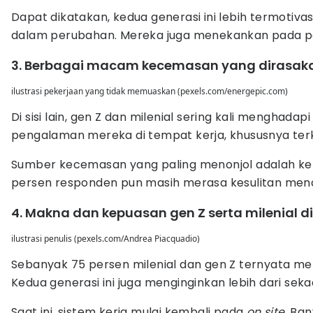
Dapat dikatakan, kedua generasi ini lebih termotiv
dalam perubahan. Mereka juga menekankan pada pen
3. Berbagai macam kecemasan yang dirasakan 
ilustrasi pekerjaan yang tidak memuaskan (pexels.com/energepic.com)
Di sisi lain, gen Z dan milenial sering kali mengha
pengalaman mereka di tempat kerja, khususnya ter
Sumber kecemasan yang paling menonjol adalah keti
persen responden pun masih merasa kesulitan menc
4. Makna dan kepuasan gen Z serta milenial d
ilustrasi penulis (pexels.com/Andrea Piacquadio)
Sebanyak 75 persen milenial dan gen Z ternyata m
Kedua generasi ini juga menginginkan lebih dari se
Saat ini, sistem kerja mulai kembali pada
on site.
Ban