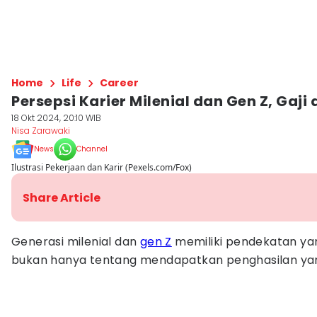
Home
Life
Career
Persepsi Karier Milenial dan Gen Z, Gaji
18 Okt 2024, 20:10 WIB
Nisa Zarawaki
News
Channel
Ilustrasi Pekerjaan dan Karir (Pexels.com/Fox)
Share Article
Generasi milenial dan
gen Z
memiliki pendekatan y
bukan hanya tentang mendapatkan penghasilan yang