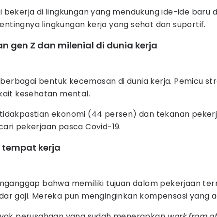
asi bekerja di lingkungan yang mendukung ide-ide bar
tingnya lingkungan kerja yang sehat dan suportif.
gen Z dan milenial di dunia kerja
dapi berbagai bentuk kecemasan di dunia kerja. Pemicu 
kait kesehatan mental.
dakpastian ekonomi (44 persen) dan tekanan pekerjaa
ari pekerjaan pasca Covid-19.
i tempat kerja
enganggap bahwa memiliki tujuan dalam pekerjaan ter
kadar gaji. Mereka pun menginginkan kompensasi yang
yak perusahaan yang sudah menerapkan
work from o