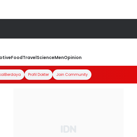
otive
Food
Travel
Science
Men
Opinion
kalBerdaya
Profil Dokter
Join Community