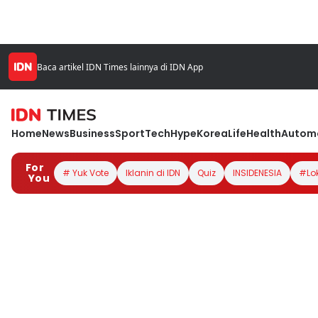
Baca artikel IDN Times lainnya di IDN App
Home
News
Business
Sport
Tech
Hype
Korea
Life
Health
Autom
For
# Yuk Vote
Iklanin di IDN
Quiz
INSIDENESIA
#Lo
You