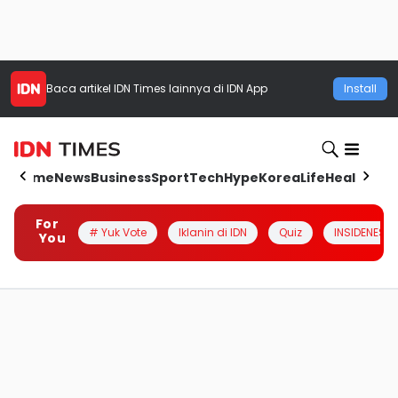
Baca artikel
IDN Times
lainnya di IDN App
Install
Home
News
Business
Sport
Tech
Hype
Korea
Life
Health
Aut
For
# Yuk Vote
Iklanin di IDN
Quiz
INSIDENESIA
You