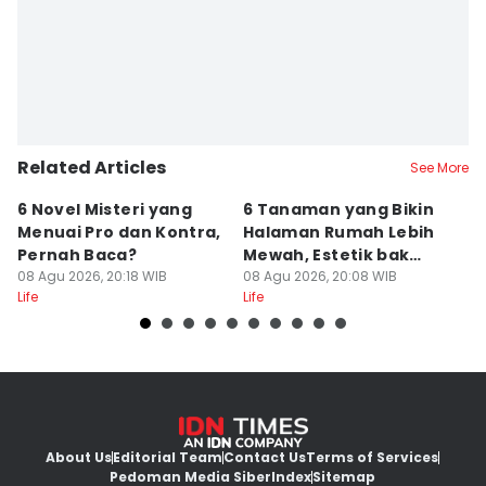
Related Articles
See More
6 Novel Misteri yang
6 Tanaman yang Bikin
T
Menuai Pro dan Kontra,
Halaman Rumah Lebih
Ja
Pernah Baca?
Mewah, Estetik bak
T
08 Agu 2026, 20:18 WIB
Resor
08 Agu 2026, 20:08 WIB
08
Life
Life
Lif
About Us
Editorial Team
Contact Us
Terms of Services
Pedoman Media Siber
Index
Sitemap