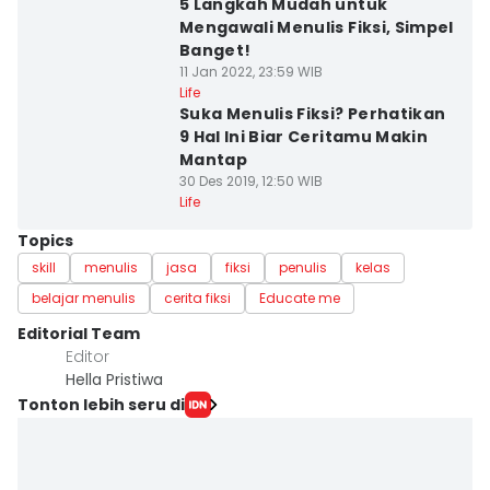
5 Langkah Mudah untuk
Mengawali Menulis Fiksi, Simpel
Banget!
11 Jan 2022, 23:59 WIB
Life
Suka Menulis Fiksi? Perhatikan
9 Hal Ini Biar Ceritamu Makin
Mantap
30 Des 2019, 12:50 WIB
Life
Topics
skill
menulis
jasa
fiksi
penulis
kelas
belajar menulis
cerita fiksi
Educate me
Editorial Team
Editor
Hella Pristiwa
Tonton lebih seru di