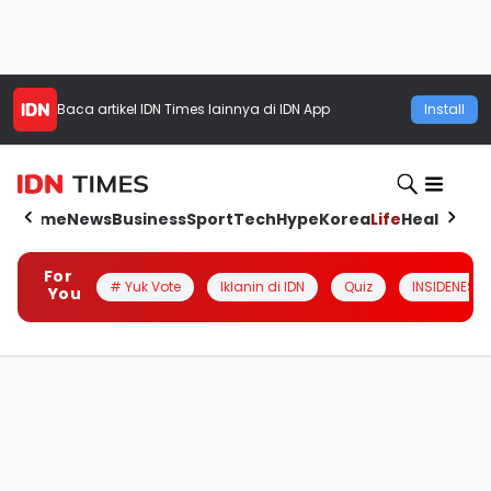
Baca artikel
IDN Times
lainnya di IDN App
Install
Home
News
Business
Sport
Tech
Hype
Korea
Life
Health
Aut
For
# Yuk Vote
Iklanin di IDN
Quiz
INSIDENESIA
You